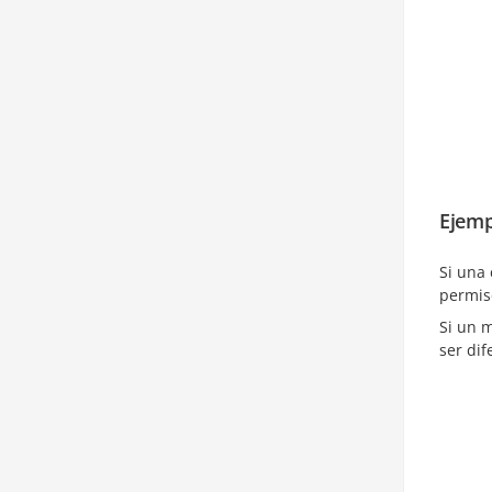
Ejemp
Si una
permiso
Si un 
ser di