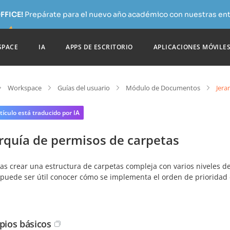
FFICE!
Prepárate para el nuevo año académico con nuestras ent
SPACE
IA
APPS DE ESCRITORIO
APLICACIONES MÓVILE
Workspace
Guías del usuario
Módulo de Documentos
Jera
tículo está traducido por IA
arquía de permisos de carpetas
eas crear una estructura de carpetas compleja con varios niveles d
 puede ser útil conocer cómo se implementa el orden de priorida
ipios básicos