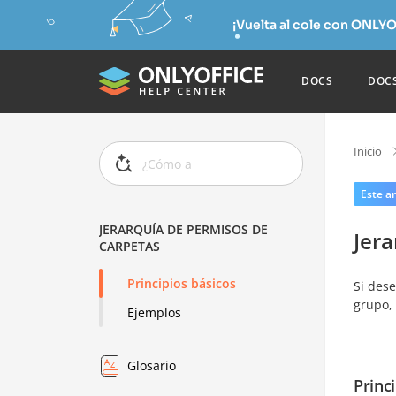
¡Vuelta al cole con ONLYO
DOCS
DOC
Inicio
Este ar
JERARQUÍA DE PERMISOS DE
Jer
CARPETAS
Principios básicos
Si des
grupo,
Ejemplos
Glosario
Princ