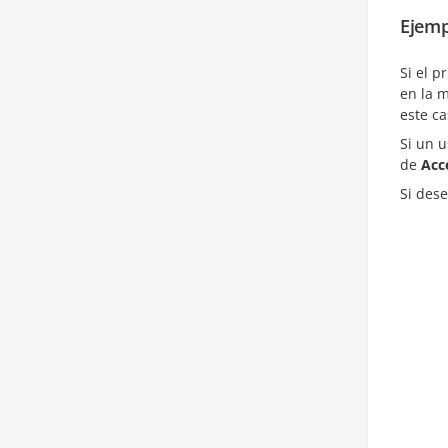
Ejemp
Si el 
en la 
este c
Si un 
de
Acc
Si dese