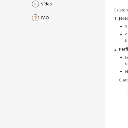
Vídeo
Existen
FAQ
Jera
S
S
l
Perfi
L
u
N
Cuat