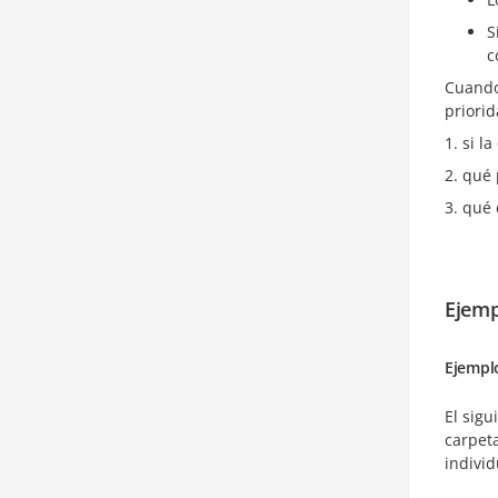
S
c
Cuando
priorid
si l
qué 
qué 
Ejemp
Ejempl
El sig
carpet
indivi