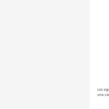
Los si
una ca