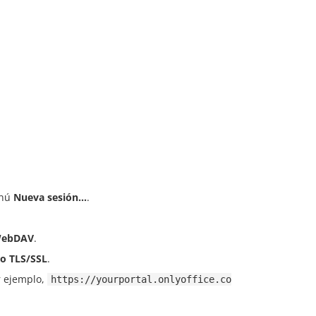
enú
Nueva sesión...
.
ebDAV
.
to TLS/SSL
.
or ejemplo,
https://yourportal.onlyoffice.co