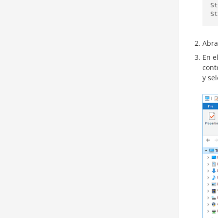
St
St
Abra
En e
cont
y se