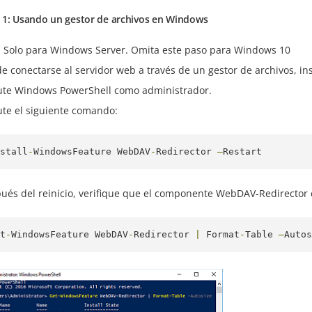
 1: Usando un gestor de archivos en Windows
: Solo para Windows Server. Omita este paso para Windows 10
e conectarse al servidor web a través de un gestor de archivos, i
ute Windows PowerShell como administrador.
ute el siguiente comando:
stall
-
WindowsFeature
WebDAV
-
Redirector
–
Restart
ués del reinicio, verifique que el componente WebDAV-Redirector e
t
-
WindowsFeature
WebDAV
-
Redirector
|
Format
-
Table
–
Autos