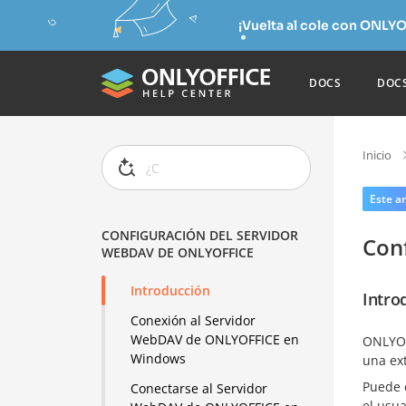
¡Vuelta al cole con ONLYO
DOCS
DOC
Inicio
Este ar
CONFIGURACIÓN DEL SERVIDOR
Con
WEBDAV DE ONLYOFFICE
Introducción
Intro
Conexión al Servidor
WebDAV de ONLYOFFICE en
ONLYOF
Windows
una ex
Puede 
Conectarse al Servidor
el usua