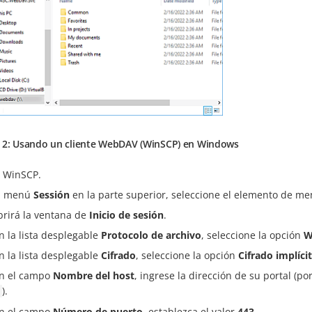
 2: Usando un cliente WebDAV (WinSCP) en Windows
 WinSCP.
l menú
Sessión
en la parte superior, seleccione el elemento de m
brirá la ventana de
Inicio de sesión
.
n la lista desplegable
Protocolo de archivo
, seleccione la opción
W
n la lista desplegable
Cifrado
, seleccione la opción
Cifrado implíci
n el campo
Nombre del host
, ingrese la dirección de su portal (p
).
n el campo
Número de puerto
, establezca el valor
443
.