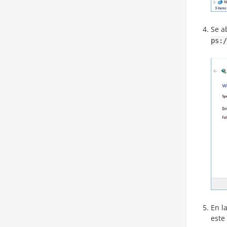
Se a
ps:/
En l
este