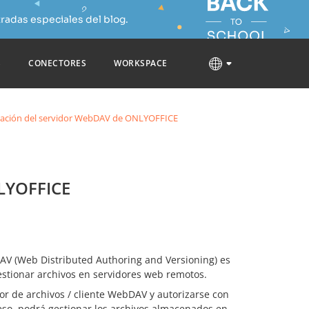
radas especiales del blog.
S
CONECTORES
WORKSPACE
ración del servidor WebDAV de ONLYOFFICE
NLYOFFICE
AV (Web Distributed Authoring and Versioning) es
estionar archivos en servidores web remotos.
r de archivos / cliente WebDAV y autorizarse con
 eso, podrá gestionar los archivos almacenados en