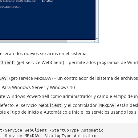
ecerán dos nuevos servicios en el sistema:
(get-service WebClient) – permite a los programas de Windo
Client
.
(get-service MRxDAV) – un controlador del sistema de archivos
DAV
: Para Windows Server y Windows 10
ute Windows PowerShell como administrador y cambie el tipo de ini
defecto, el servicio
y el controlador
están desh
WebClient
MRxDAV
ie el tipo de inicio a Automático e inicie los servicios usando los
t
-
Service
WebClient
-
StartupType
Automatic
t
-
Service
MRxDAV
-
StartupType
Automatic