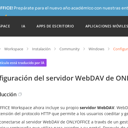
FFICE!
Prepárate para el nuevo año académico con nuestras ent
SPACE
IA
APPS DE ESCRITORIO
APLICACIONES MÓVILE
Workspace
Instalación
Community
Windows
Configu
tículo está traducido por IA
figuración del servidor WebDAV de O
ducción
FICE Workspace ahora incluye su propio
servidor WebDAV
. WebD
tensión del protocolo HTTP que permite a los usuarios coeditar y g
conectarse al servidor WebDAV de ONLYOFFICE a través de un gesto
rio y contraseña que utiliza para acceder a su portal. Después de