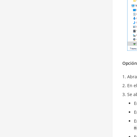
Opción
Abra
En e
Se a
E
E
E
m
E