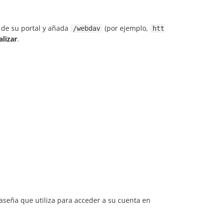
n de su portal y añada
(por ejemplo,
/webdav
htt
alizar
.
raseña que utiliza para acceder a su cuenta en