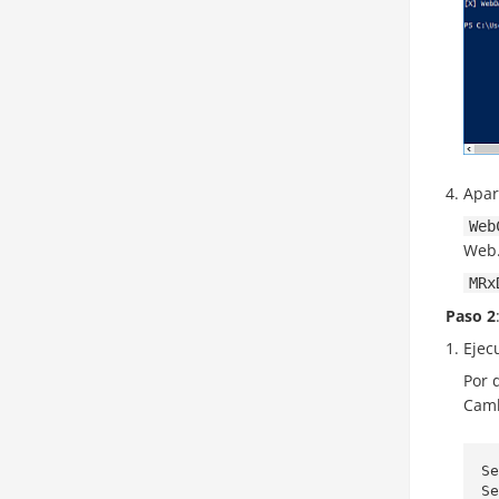
Apar
Web
Web
MRx
Paso 2
Ejec
Por 
Camb
Se
Se