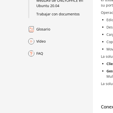
WebDAV de ONLYOFFICE en
su port
Ubuntu 20.04
Operac
Trabajar con documentos
Edi
Des
Glosario
Car
Vídeo
Cop
Mov
FAQ
La solu
Cli
Ges
Mul
La sol
Conex