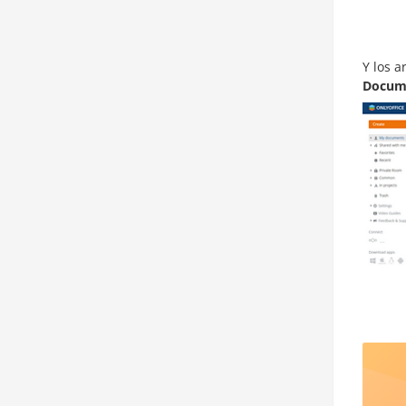
Y los 
Docum