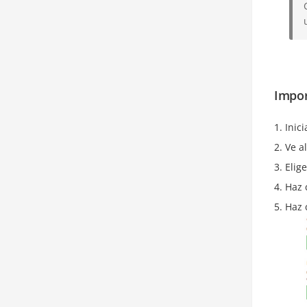
Impor
Inic
Ve a
Elig
Haz 
Haz 