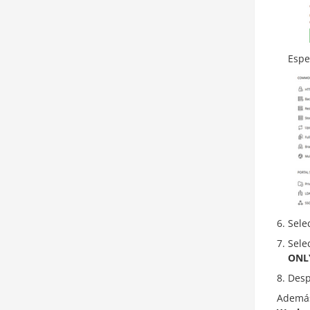
Espe
Sele
Sele
ONL
Desp
Además