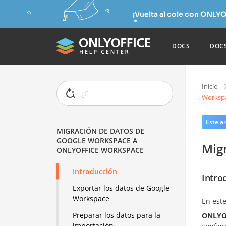
¡Vuelta al cole con ONLYO
DOCS
DOC
Inicio
Worksp
Este ar
MIGRACIÓN DE DATOS DE
GOOGLE WORKSPACE A
Mig
ONLYOFFICE WORKSPACE
Introducción
Intro
Exportar los datos de Google
Workspace
En este
Preparar los datos para la
ONLYOF
importación