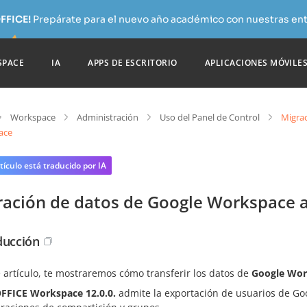
FFICE!
Prepárate para el nuevo año académico con nuestras ent
SPACE
IA
APPS DE ESCRITORIO
APLICACIONES MÓVILE
Workspace
Administración
Uso del Panel de Control
Migra
ace
tículo está traducido por IA
ración de datos de Google Workspace
ducción
 artículo, te mostraremos cómo transferir los datos de
Google Wor
FICE Workspace 12.0.0.
admite la exportación de usuarios de Go