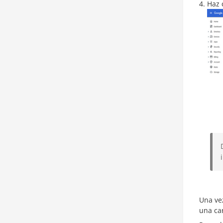
Haz 
Una vez
una car