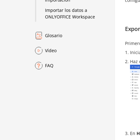
config
Importar los datos a
ONLYOFFICE Workspace
Expor
Glosario
Primero
Vídeo
Inic
Haz 
FAQ
En
H