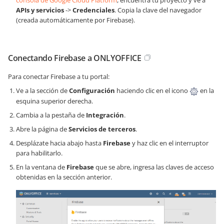
consola de Google Cloud Platform
, encuentra tu proyecto y ve a
APIs y servicios
->
Credenciales
. Copia la clave del navegador
(creada automáticamente por Firebase).
Conectando Firebase a ONLYOFFICE
Para conectar Firebase a tu portal:
Ve a la sección de
Configuración
haciendo clic en el icono
en la
esquina superior derecha.
Cambia a la pestaña de
Integración
.
Abre la página de
Servicios de terceros
.
Desplázate hacia abajo hasta
Firebase
y haz clic en el interruptor
para habilitarlo.
En la ventana de
Firebase
que se abre, ingresa las claves de acceso
obtenidas en la sección anterior.