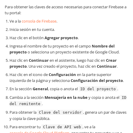
Para obtener las claves de acceso necesarias para conectar Firebase a
tu portal:
Ve a la
consola de Firebase
.
Inicia sesión en tu cuenta.
Haz clic en el botón
Agregar proyecto
.
Ingresa el nombre de tu proyecto en el campo
Nombre del
proyecto
o selecciona un proyecto existente de Google Cloud.
Haz clic en
Continuar
en el asistente, luego haz clic en
Crear
proyecto
. Una vez creado el proyecto, haz clic en
Continuar
.
Haz clic en el icono de
Configuración
en la parte superior
izquierda de la página y selecciona
Configuración del proyecto
.
En la sección
General
, copia o anota el
.
ID del proyecto
Cambia a la sección
Mensajería en la nube
y copia o anota el
ID
.
del remitente
Para obtener la
, genera un par de claves
Clave del servidor
y copia la clave pública.
Para encontrar tu
, ve a la
Clave de API web