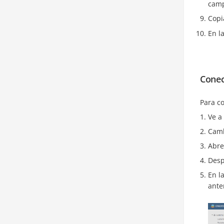
cam
Copi
En l
Conec
Para co
Ve a
Camb
Abre
Desp
En l
ante