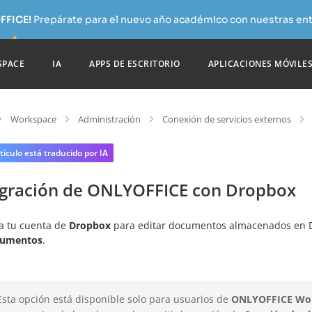
FFICE!
Prepárate para el nuevo año académico con nuestras ent
SPACE
IA
APPS DE ESCRITORIO
APLICACIONES MÓVILE
Workspace
Administración
Conexión de servicios externos
tículo está traducido por IA
egración de ONLYOFFICE con Dropbox
a tu cuenta de
Dropbox
para editar documentos almacenados en D
umentos
.
Esta opción está disponible solo para usuarios de
ONLYOFFICE Wo