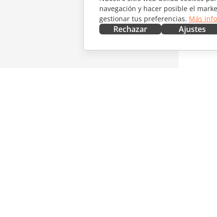
navegación y hacer posible el marke
gestionar tus preferencias.
Más inf
Rechazar
Ajustes
CONSÍGUELO AHORA
COLABO
Docs
Para col
DocSpace
Para tra
Workspace
Para infl
Conectores
Vacantes
Aplicaciones de escritorio
RECIBIR
Aplicaciones móviles
Blog
ONLYOFFICE.COM