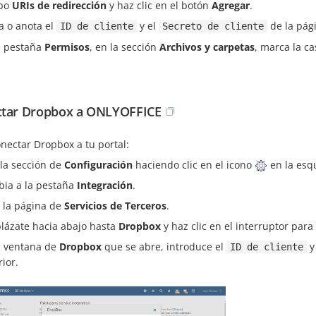
po
URIs de redirección
y haz clic en el botón
Agregar
.
a o anota el
y el
de la pág
ID de cliente
Secreto de cliente
a pestaña
Permisos
, en la sección
Archivos y carpetas
, marca la ca
tar Dropbox a ONLYOFFICE
nectar Dropbox a tu portal:
 la sección de
Configuración
haciendo clic en el icono
en la esq
ia a la pestaña
Integración
.
 la página de
Servicios de Terceros
.
lázate hacia abajo hasta
Dropbox
y haz clic en el interruptor para 
a ventana de
Dropbox
que se abre, introduce el
y
ID de cliente
rior.