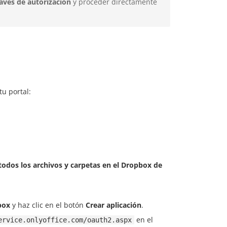
aves de autorización
y proceder directamente
tu portal:
dos los archivos y carpetas en el Dropbox de
box
y haz clic en el botón
Crear aplicación
.
en el
ervice.onlyoffice.com/oauth2.aspx