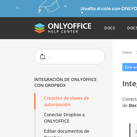
¡Vuelta al cole con ONLYO
DOCS
DOC
Inicio
Este ar
INTEGRACIÓN DE ONLYOFFICE
Int
CON DROPBOX
Creación de claves de
Conect
autorización
de
Doc
Conectar Dropbox a
ONLYOFFICE
Editar documentos de