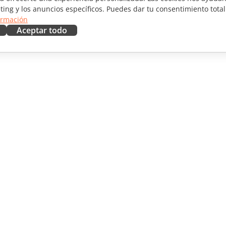
ting y los anuncios específicos. Puedes dar tu consentimiento total
ormación
Aceptar todo
RAR
OBTENER AYUDA
aboradores
Foro
ductores
Cursos de formación
uencers
Webinars
Documentos técnicos
 NOTICIAS
Formulario de contacto de
soporte
Solicitar demo
© A