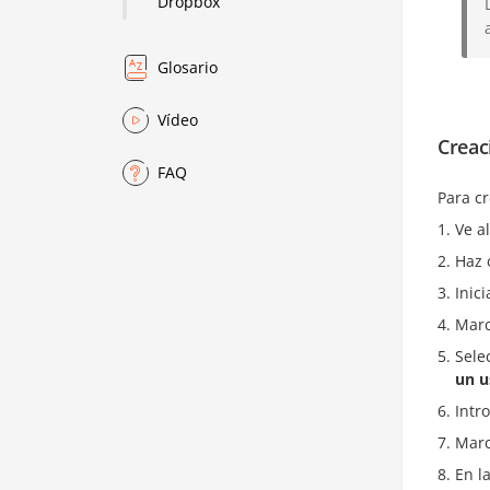
Dropbox
Glosario
Vídeo
Creac
FAQ
Para cr
Ve a
Haz 
Inic
Marc
Sele
un u
Intr
Marc
En l