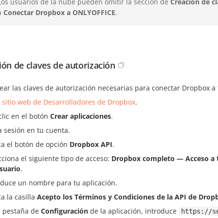
Los usuarios de la nube pueden omitir la sección de
Creación de cl
a
Conectar Dropbox a ONLYOFFICE
.
ión de claves de autorización
ear las claves de autorización necesarias para conectar Dropbox a 
l
sitio web de Desarrolladores de Dropbox
.
clic en el botón
Crear aplicaciones
.
ia sesión en tu cuenta.
a el botón de opción
Dropbox API
.
cciona el siguiente tipo de acceso:
Dropbox completo — Acceso a to
suario
.
oduce un nombre para tu aplicación.
a la casilla
Acepto los Términos y Condiciones de la API de Drop
a pestaña de
Configuración
de la aplicación, introduce
https://s