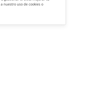
 a nuestro uso de cookies o
CONTÁCTENOS
Preguntas de ventas
sales@onlyoffice.com
Consultas de socios
partners@onlyoffice.com
Consultas de prensa
press@onlyoffice.com
Solicitar una llamada
scensio System SIA 2026. Todos los derechos reservados