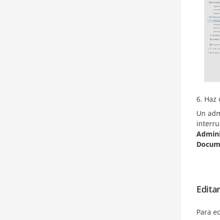
Haz 
Un adm
interr
Admini
Docum
Edita
Para e