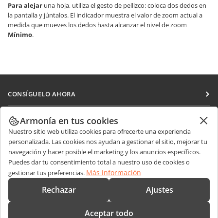
Para alejar
una hoja, utiliza el gesto de pellizco: coloca dos dedos en
la pantalla y júntalos. El indicador muestra el valor de zoom actual a
medida que mueves los dedos hasta alcanzar el nivel de zoom
Mínimo
.
CONSÍGUELO AHORA
Docs
COLABORAR
Armonía en tus cookies
DocSpace
Nuestro sitio web utiliza cookies para ofrecerte una experiencia
Para colaboradores
RECIBIR NOTICIAS
personalizada. Las cookies nos ayudan a gestionar el sitio, mejorar tu
Workspace
Para traductores
navegación y hacer posible el marketing y los anuncios específicos.
Blog
Conectores
Puedes dar tu consentimiento total a nuestro uso de cookies o
OBTENER AYUDA
Para influencers
Más información
gestionar tus preferencias.
Aplicaciones de escritorio
Foro
Vacantes
CONTÁCTENOS
Rechazar
Ajustes
Aplicaciones móviles
Cursos de formación
Preguntas de ventas
sales@onlyoffice.com
onlyoffice.com
Aceptar todo
Webinars