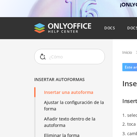
¡ONLYO
DOCS
DOC
Inicio
Este ar
INSERTAR AUTOFORMAS
Ins
Insertar una autoforma
Inser
Ajustar la configuración de la
forma
sele
Añadir texto dentro de la
toca
autoforma
camb
Eliminar la forma