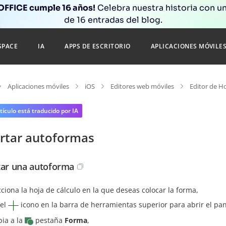
FFICE cumple 16 años!
Celebra nuestra historia con un
de 16 entradas del blog.
SPACE
IA
APPS DE ESCRITORIO
APLICACIONES MÓVILE
Aplicaciones móviles
iOS
Editores web móviles
Editor de H
tículo está traducido por IA
ertar autoformas
tar una autoforma
cciona la hoja de cálculo en la que deseas colocar la forma,
 el
icono en la barra de herramientas superior para abrir el pan
ia a la
pestaña
Forma
,