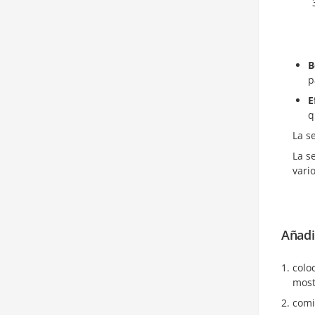
B
p
E
q
La s
La s
vari
Añadi
colo
most
comi