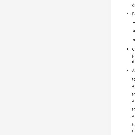
d
P
C
p
d
A
t
a
t
a
t
a
t
n