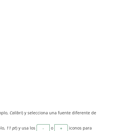
mplo,
Calibri
) y selecciona una fuente diferente de
plo,
11 pt
) y usa los
o
iconos para