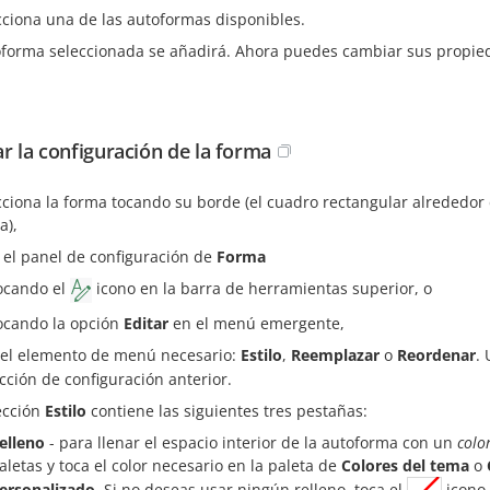
cciona una de las autoformas disponibles.
oforma seleccionada se añadirá. Ahora puedes cambiar sus propied
ar la configuración de la forma
cciona la forma tocando su borde (el cuadro rectangular alrededo
a),
 el panel de configuración de
Forma
ocando el
icono en la barra de herramientas superior, o
ocando la opción
Editar
en el menú emergente,
 el elemento de menú necesario:
Estilo
,
Reemplazar
o
Reordenar
.
ección de configuración anterior.
ección
Estilo
contiene las siguientes tres pestañas:
elleno
- para llenar el espacio interior de la autoforma con un
colo
aletas y toca el color necesario en la paleta de
Colores del tema
o
ersonalizado
. Si no deseas usar ningún relleno, toca el
icono 