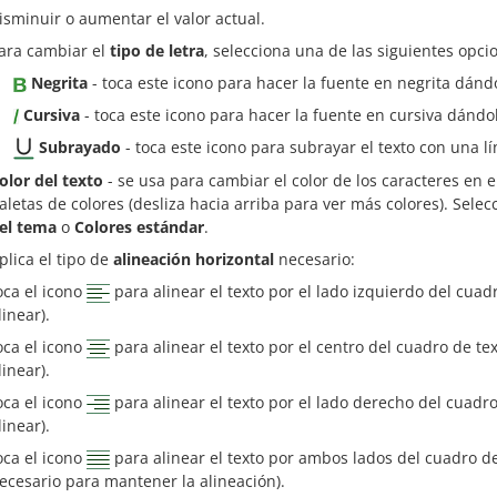
isminuir o aumentar el valor actual.
ara cambiar el
tipo de letra
, selecciona una de las siguientes opci
Negrita
- toca este icono para hacer la fuente en negrita dán
Cursiva
- toca este icono para hacer la fuente en cursiva dándo
Subrayado
- toca este icono para subrayar el texto con una l
olor del texto
- se usa para cambiar el color de los caracteres en e
aletas de colores (desliza hacia arriba para ver más colores). Selec
el tema
o
Colores estándar
.
plica el tipo de
alineación horizontal
necesario:
oca el icono
para alinear el texto por el lado izquierdo del cua
linear).
oca el icono
para alinear el texto por el centro del cuadro de t
linear).
oca el icono
para alinear el texto por el lado derecho del cuadr
linear).
oca el icono
para alinear el texto por ambos lados del cuadro d
ecesario para mantener la alineación).