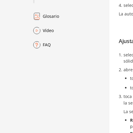
sele
La aut
Glosario
Vídeo
Ajust
FAQ
sele
sólid
abre
t
t
toca
la s
La s
R
p
p