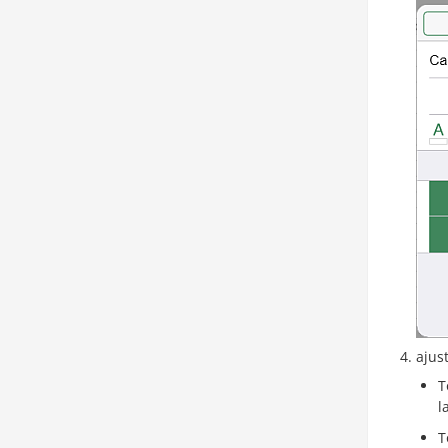
ajus
T
l
T