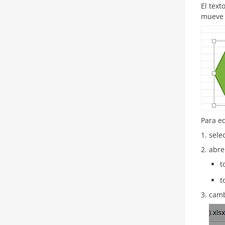
El text
mueve o
Para ed
sele
abre
t
t
camb