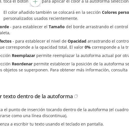
toca el botón
para aplicar el color a la autoforma seleccio
El color añadido también se colocará en la sección
Colores pers
personalizados usados recientemente.
orde
- para establecer el
Tamaño
del borde arrastrando el control 
aleta,
fectos
- para establecer el nivel de
Opacidad
arrastrando el contro
ue corresponde a la opacidad total. El valor
0%
corresponde a la tr
ección
Reemplazar
permite reemplazar la autoforma actual por otr
ección
Reordenar
permite establecer la posición de la autoforma s
os objetos se superponen. Para obtener más información, consulta 
r texto dentro de la autoforma
ca el punto de inserción tocando dentro de la autoforma (el cuadr
rarse como una línea discontinua),
enza a escribir tu texto usando el teclado en pantalla.