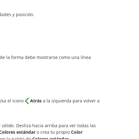
ades y posición.
r de la forma debe mostrarse como una línea
 Usa el icono
Atrás
a la izquierda para volver a
r sólido
. Desliza hacia arriba para ver todas las
Colores estándar
o crea tu propio
Color
en la paleta de
Colores estándar
.