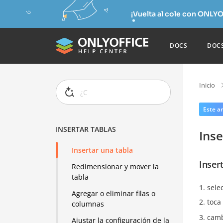
¡Vuelta al cole con ONLYO
DOCS
DOC
Inicio
Este ar
INSERTAR TABLAS
Inse
Insertar una tabla
Inser
Redimensionar y mover la
tabla
sele
Agregar o eliminar filas o
toca
columnas
camb
Ajustar la configuración de la