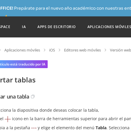
FFICE!
Prepárate para el nuevo año académico con nuestras ent
SPACE
IA
APPS DE ESCRITORIO
APLICACIONES MÓVILE
Aplicaciones móviles
iOS
Editores web móviles
Versión web
tículo está traducido por IA
rtar tablas
tar una tabla
cciona la diapositiva donde deseas colocar la tabla,
 el
icono en la barra de herramientas superior para abrir el pan
ia a la pestaña
y elige el elemento del menú
Tabla
. Selecciona