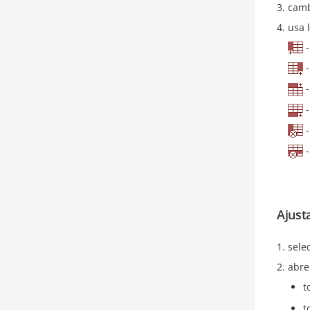
camb
usa 
-
-
-
-
-
-
Ajusta
sele
abre
t
t