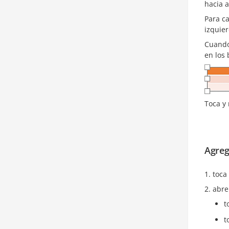
hacia a
Para c
izquie
Cuando
en los 
Toca y 
Agreg
toca
abre
t
t