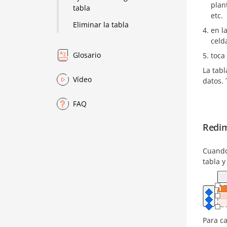
plan
tabla
etc.
Eliminar la tabla
en l
celd
Glosario
toca
La tabl
Vídeo
datos. 
FAQ
Redim
Cuando
tabla y
Para c