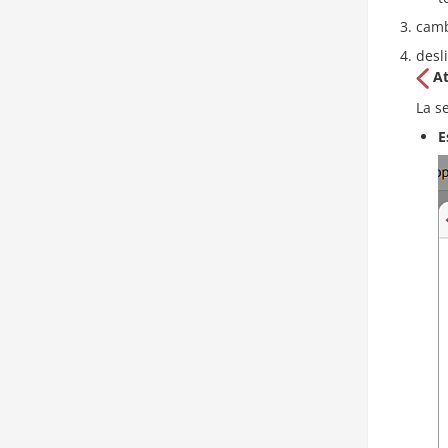
camb
desl
At
La s
E