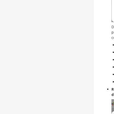
D
p
c
R
d