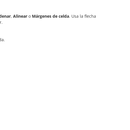
denar
,
Alinear
o
Márgenes de celda
. Usa la flecha
r.
da.