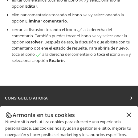
editar comentarios tocando el icono
y seleccionando la
opción
Editar
,
eliminar comentarios tocando el icono
y seleccionando la
opción
Eliminar comentario
,
cerrar la discusión tocando el icono
a la derecha del
comentario. También puedes tocar el icono
y seleccionar la
opción
Resolver
. Después de eso, la discusión que abriste con tu
comentario obtiene el estado de resuelta. Para abrirla de nuevo,
toca el icono
a la derecha del comentario o toca el icono
y
selecciona la opción
Reabrir
.
CONSÍGUELO AHORA
Docs
COLABORAR
Armonía en tus cookies
DocSpace
Nuestro sitio web utiliza cookies para ofrecerte una experiencia
Para colaboradores
RECIBIR NOTICIAS
personalizada. Las cookies nos ayudan a gestionar el sitio, mejorar tu
Workspace
Para traductores
navegación y hacer posible el marketing y los anuncios específicos.
Blog