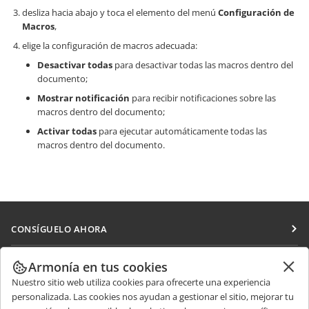
desliza hacia abajo y toca el elemento del menú
Configuración de
Macros
,
elige la configuración de macros adecuada:
Desactivar todas
para desactivar todas las macros dentro del
documento;
Mostrar notificación
para recibir notificaciones sobre las
macros dentro del documento;
Activar todas
para ejecutar automáticamente todas las
macros dentro del documento.
CONSÍGUELO AHORA
Docs
COLABORAR
Armonía en tus cookies
DocSpace
Nuestro sitio web utiliza cookies para ofrecerte una experiencia
Para colaboradores
RECIBIR NOTICIAS
personalizada. Las cookies nos ayudan a gestionar el sitio, mejorar tu
Workspace
Para traductores