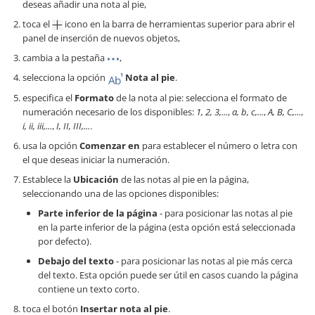
deseas añadir una nota al pie,
toca el
icono en la barra de herramientas superior para abrir el
panel de inserción de nuevos objetos,
cambia a la pestaña
,
selecciona la opción
Nota al pie
.
especifica el
Formato
de la nota al pie: selecciona el formato de
numeración necesario de los disponibles:
1, 2, 3,...
,
a, b, c,...
,
A, B, C,...
,
i, ii, iii,...
,
I, II, III,...
.
usa la opción
Comenzar en
para establecer el número o letra con
el que deseas iniciar la numeración.
Establece la
Ubicación
de las notas al pie en la página,
seleccionando una de las opciones disponibles:
Parte inferior de la página
- para posicionar las notas al pie
en la parte inferior de la página (esta opción está seleccionada
por defecto).
Debajo del texto
- para posicionar las notas al pie más cerca
del texto. Esta opción puede ser útil en casos cuando la página
contiene un texto corto.
toca el botón
Insertar nota al pie
.