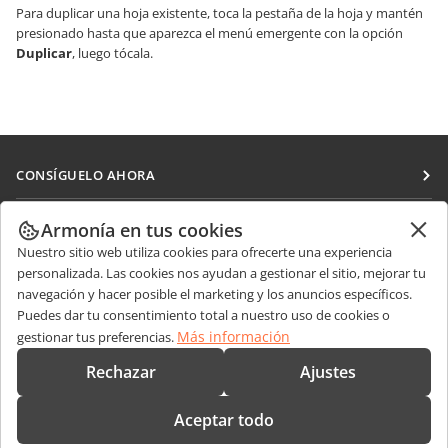
Para duplicar una hoja existente, toca la pestaña de la hoja y mantén
presionado hasta que aparezca el menú emergente con la opción
Duplicar
, luego tócala.
CONSÍGUELO AHORA
Docs
COLABORAR
Armonía en tus cookies
DocSpace
Nuestro sitio web utiliza cookies para ofrecerte una experiencia
Para colaboradores
RECIBIR NOTICIAS
personalizada. Las cookies nos ayudan a gestionar el sitio, mejorar tu
Workspace
Para traductores
navegación y hacer posible el marketing y los anuncios específicos.
Blog
Conectores
Puedes dar tu consentimiento total a nuestro uso de cookies o
OBTENER AYUDA
Para influencers
Más información
gestionar tus preferencias.
Aplicaciones de escritorio
Foro
Vacantes
CONTÁCTENOS
Rechazar
Ajustes
Aplicaciones móviles
Cursos de formación
Preguntas de ventas
sales@onlyoffice.com
onlyoffice.com
Aceptar todo
Webinars
Consultas de socios
partners@onlyoffice.com
© Ascensio System SIA 2026. Todos los derechos reservados