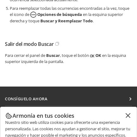
Para reemplazar todas las ocurrencias encontradas a la vez, toque
el icono de
Opciones de búsqueda
en la esquina superior
derecha y toque
Buscar y Reemplazar Todo
.
Salir del modo Buscar
Para cerrar el panel de
Buscar
, toque el botón
OK
en la esquina
superior izquierda de la pantalla.
CONSÍGUELO AHORA
Docs
COLABORAR
Armonía en tus cookies
DocSpace
Nuestro sitio web utiliza cookies para ofrecerte una experiencia
Para colaboradores
RECIBIR NOTICIAS
personalizada. Las cookies nos ayudan a gestionar el sitio, mejorar tu
Workspace
Para traductores
navegación y hacer posible el marketing y los anuncios específicos.