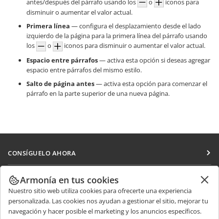
antes/después del párrafo usando los
o
iconos para
disminuir o aumentar el valor actual.
Primera línea
— configura el desplazamiento desde el lado
izquierdo de la página para la primera línea del párrafo usando
los
o
iconos para disminuir o aumentar el valor actual.
Espacio entre párrafos
— activa esta opción si deseas agregar
espacio entre párrafos del mismo estilo.
Salto de página antes
— activa esta opción para comenzar el
párrafo en la parte superior de una nueva página.
CONSÍGUELO AHORA
Docs
COLABORAR
Armonía en tus cookies
DocSpace
Nuestro sitio web utiliza cookies para ofrecerte una experiencia
Para colaboradores
RECIBIR NOTICIAS
personalizada. Las cookies nos ayudan a gestionar el sitio, mejorar tu
Workspace
Para traductores
navegación y hacer posible el marketing y los anuncios específicos.
Blog
Conectores