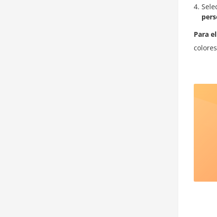
Sele
pers
Para e
colores