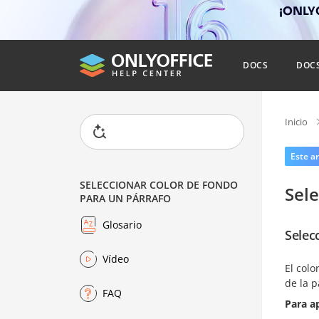
¡ONLYO
DOCS
DOC
Inicio
Este ar
SELECCIONAR COLOR DE FONDO
Sele
PARA UN PÁRRAFO
Glosario
Selec
Vídeo
El colo
de la 
FAQ
Para a