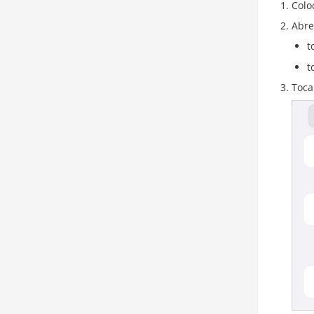
Colo
Abre
t
t
Toca