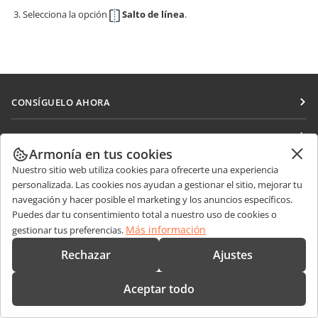
Selecciona la opción
Salto de línea
.
CONSÍGUELO AHORA
Docs
COLABORAR
DocSpace
Armonía en tus cookies
Para colaboradores
Nuestro sitio web utiliza cookies para ofrecerte una experiencia
RECIBIR NOTICIAS
Workspace
Para traductores
personalizada. Las cookies nos ayudan a gestionar el sitio, mejorar tu
Blog
Conectores
navegación y hacer posible el marketing y los anuncios específicos.
OBTENER AYUDA
Para influencers
Puedes dar tu consentimiento total a nuestro uso de cookies o
Aplicaciones de escritorio
Foro
Más información
gestionar tus preferencias.
Vacantes
CONTÁCTENOS
Aplicaciones móviles
Cursos de formación
Rechazar
Ajustes
Preguntas de ventas
sales@onlyoffice.com
onlyoffice.com
Webinars
Consultas de socios
partners@onlyoffice.com
Aceptar todo
© Ascensio System SIA 2026. Todos los derechos reservados
Documentos técnicos
Consultas de prensa
press@onlyoffice.com