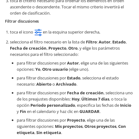
toca el criterio necesario para ordenar los elementos en orden
ascendente o descendente. Tocar el mismo criterio invertirá el
orden de clasificación.
Filtrar discusiones
toca el icono
en la esquina superior derecha,
selecciona el filtro necesario en la lista de
Filtro
:
Autor
,
Estado
,
Fecha de creación
,
Proyecto
,
Otro
, y elige los parámetros
necesarios para el filtro seleccionado:
para filtrar discusiones por
Autor
, elige una de las siguientes
opciones:
Yo
,
Otro usuario
(elige uno).
para filtrar discusiones por
Estado
, selecciona el estado
necesario:
Abierto
o
Archivado
.
para filtrar discusiones por
Fecha de creación
, selecciona uno
de los preajustes disponibles:
Hoy
,
Últimos 7 días
, o toca la
opción
Periodo personalizado
, especifica las fechas de
Inicio
y
Fin
en el calendario y haz clic en
GUARDAR
.
para filtrar discusiones por
Proyecto
, elige una de las
siguientes opciones:
Mis proyectos
,
Otros proyectos
,
Con
etiqueta
,
Sin etiqueta
.