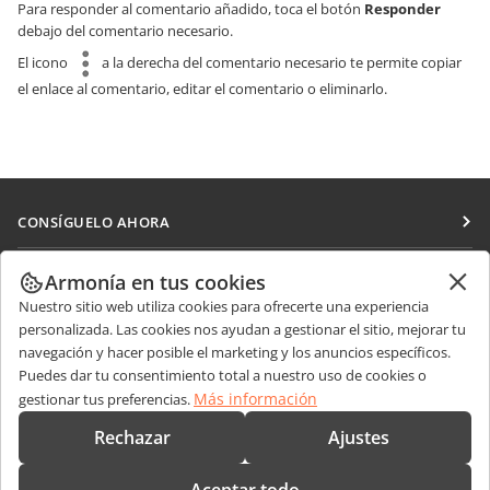
Para responder al comentario añadido, toca el botón
Responder
debajo del comentario necesario.
El icono
a la derecha del comentario necesario te permite copiar
el enlace al comentario, editar el comentario o eliminarlo.
CONSÍGUELO AHORA
Docs
COLABORAR
Armonía en tus cookies
DocSpace
Nuestro sitio web utiliza cookies para ofrecerte una experiencia
Para colaboradores
RECIBIR NOTICIAS
personalizada. Las cookies nos ayudan a gestionar el sitio, mejorar tu
Workspace
Para traductores
navegación y hacer posible el marketing y los anuncios específicos.
Blog
Conectores
Puedes dar tu consentimiento total a nuestro uso de cookies o
OBTENER AYUDA
Para influencers
Más información
gestionar tus preferencias.
Aplicaciones de escritorio
Foro
Vacantes
CONTÁCTENOS
Rechazar
Ajustes
Aplicaciones móviles
Cursos de formación
Preguntas de ventas
sales@onlyoffice.com
onlyoffice.com
Webinars