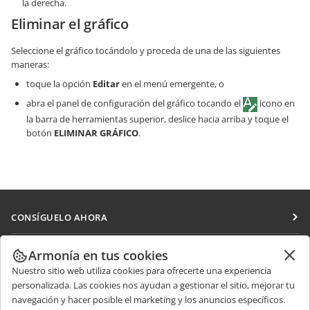
la derecha.
Eliminar el gráfico
Seleccione el gráfico tocándolo y proceda de una de las siguientes
maneras:
toque la opción
Editar
en el menú emergente, o
abra el panel de configuración del gráfico tocando el
icono en
la barra de herramientas superior, deslice hacia arriba y toque el
botón
ELIMINAR GRÁFICO
.
CONSÍGUELO AHORA
Docs
COLABORAR
Armonía en tus cookies
DocSpace
Nuestro sitio web utiliza cookies para ofrecerte una experiencia
Para colaboradores
RECIBIR NOTICIAS
personalizada. Las cookies nos ayudan a gestionar el sitio, mejorar tu
Workspace
Para traductores
navegación y hacer posible el marketing y los anuncios específicos.
Blog
Conectores