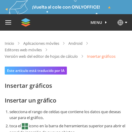
¡Vuelta al cole con ONLYOFFICE!
MENU
Inicio
Aplicaciones móviles
Android
Editores web móviles
Versión web del editor de hojas de cálculo
Insertar gráficos
Este artículo está traducido por IA
Insertar gráficos
Insertar un gráfico
selecciona el rango de celdas que contiene los datos que deseas
usar para el gráfico,
toca el
icono en la barra de herramientas superior para abrir el