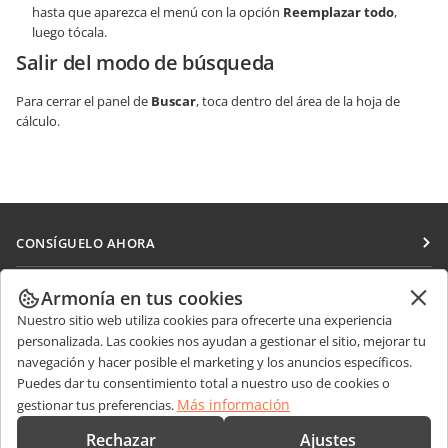
hasta que aparezca el menú con la opción
Reemplazar todo
,
luego tócala.
Salir del modo de búsqueda
Para cerrar el panel de
Buscar
, toca dentro del área de la hoja de
cálculo.
CONSÍGUELO AHORA
Docs
COLABORAR
Armonía en tus cookies
DocSpace
Nuestro sitio web utiliza cookies para ofrecerte una experiencia
Para colaboradores
RECIBIR NOTICIAS
personalizada. Las cookies nos ayudan a gestionar el sitio, mejorar tu
Workspace
Para traductores
navegación y hacer posible el marketing y los anuncios específicos.
Blog
Conectores
Puedes dar tu consentimiento total a nuestro uso de cookies o
OBTENER AYUDA
Para influencers
Más información
gestionar tus preferencias.
Aplicaciones de escritorio
Foro
Vacantes
CONTÁCTENOS
Rechazar
Ajustes
Aplicaciones móviles