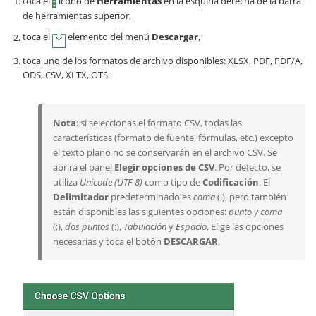
toca el
icono de
Herramientas
en la esquina derecha de la barra
de herramientas superior,
toca el
elemento del menú
Descargar
,
toca uno de los formatos de archivo disponibles: XLSX, PDF, PDF/A,
ODS, CSV, XLTX, OTS.
Nota
: si seleccionas el formato CSV, todas las
características (formato de fuente, fórmulas, etc.) excepto
el texto plano no se conservarán en el archivo CSV. Se
abrirá el panel
Elegir opciones de CSV
. Por defecto, se
utiliza
Unicode (UTF-8)
como tipo de
Codificación
. El
Delimitador
predeterminado es
coma
(,), pero también
están disponibles las siguientes opciones:
punto y coma
(;),
dos puntos
(:),
Tabulación
y
Espacio
. Elige las opciones
necesarias y toca el botón
DESCARGAR
.