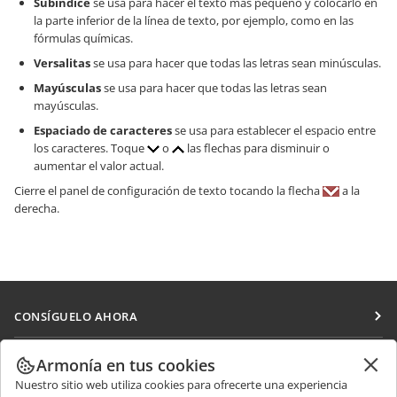
Subíndice
se usa para hacer el texto más pequeño y colocarlo en
la parte inferior de la línea de texto, por ejemplo, como en las
fórmulas químicas.
Versalitas
se usa para hacer que todas las letras sean minúsculas.
Mayúsculas
se usa para hacer que todas las letras sean
mayúsculas.
Espaciado de caracteres
se usa para establecer el espacio entre
los caracteres. Toque
o
las flechas para disminuir o
aumentar el valor actual.
Cierre el panel de configuración de texto tocando la flecha
a la
derecha.
CONSÍGUELO AHORA
Docs
COLABORAR
Armonía en tus cookies
DocSpace
Nuestro sitio web utiliza cookies para ofrecerte una experiencia
Para colaboradores