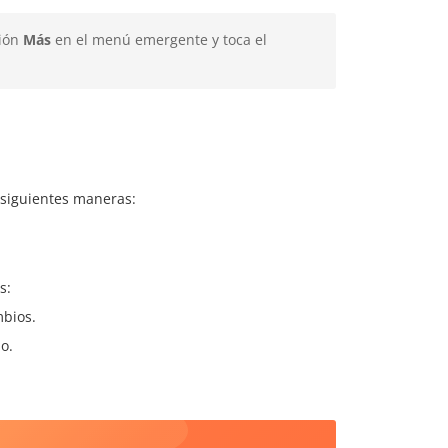
ción
Más
en el menú emergente y toca el
s siguientes maneras:
s:
bios.
o.