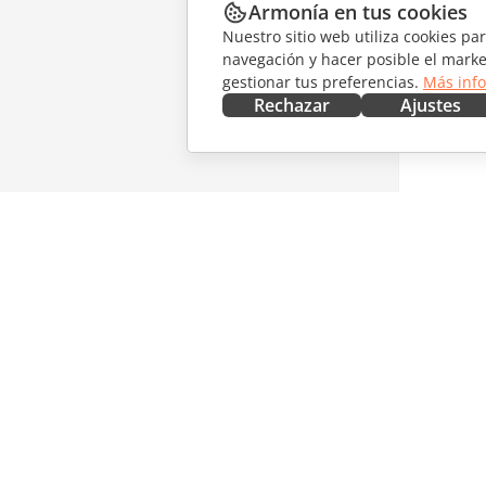
Armonía en tus cookies
Nuestro sitio web utiliza cookies pa
navegación y hacer posible el marke
gestionar tus preferencias.
Más inf
Rechazar
Ajustes
CONSÍGUELO AHORA
COLABO
Docs
Para col
DocSpace
Para tra
Workspace
Para infl
Conectores
Vacantes
Aplicaciones de escritorio
RECIBIR
Aplicaciones móviles
Blog