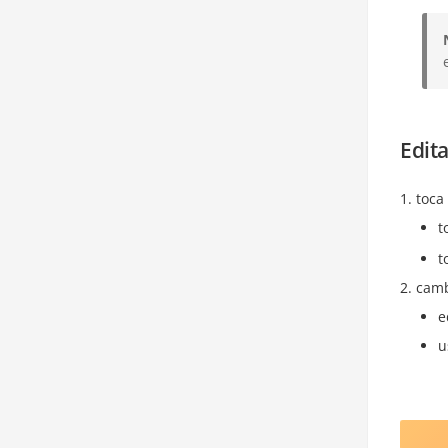
Edita
toca
t
t
camb
e
u