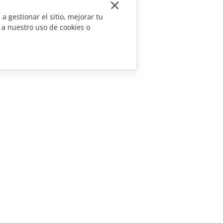
a gestionar el sitio, mejorar tu
 a nuestro uso de cookies o
CONTÁCTENOS
Preguntas de ventas
sales@onlyoffice.com
Consultas de socios
partners@onlyoffice.com
Consultas de prensa
press@onlyoffice.com
Solicitar una llamada