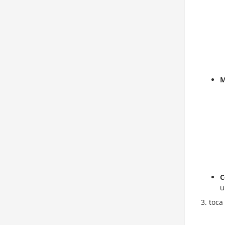
M
C
u
toca