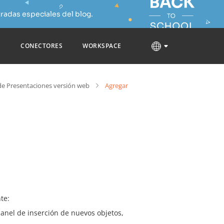
radas especiales del blog.
S
CONECTORES
WORKSPACE
de Presentaciones versión web
Agregar
te:
panel de inserción de nuevos objetos,