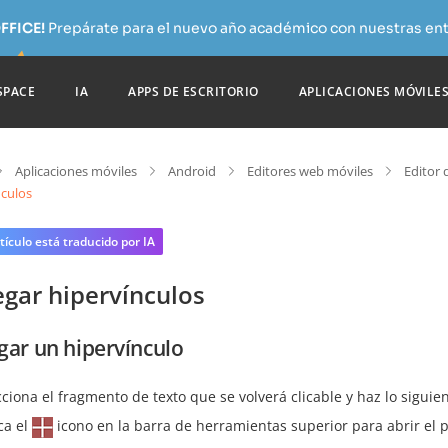
FFICE!
Prepárate para el nuevo año académico con nuestras ent
SPACE
IA
APPS DE ESCRITORIO
APLICACIONES MÓVILE
Aplicaciones móviles
Android
Editores web móviles
Editor 
nculos
tículo está traducido por IA
egar hipervínculos
gar un hipervínculo
cciona el fragmento de texto que se volverá clicable y haz lo siguien
ca el
icono en la barra de herramientas superior para abrir el 