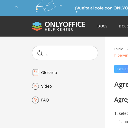
¡Vuelta al cole con ONLYO
DOCS
DOC
Inicio
hiperví
Este ar
Glosario
Agr
Vídeo
Agre
FAQ
sele
to