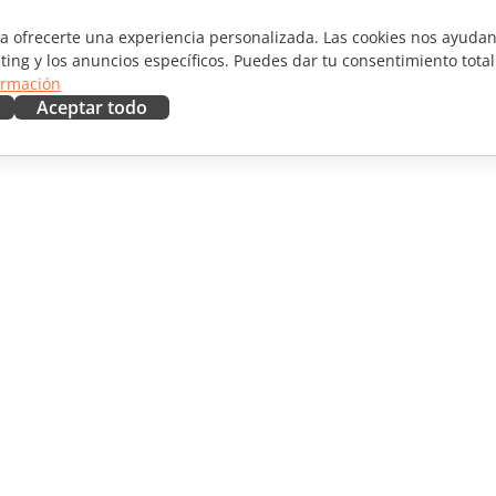
ra ofrecerte una experiencia personalizada. Las cookies nos ayudan 
ting y los anuncios específicos. Puedes dar tu consentimiento total
ormación
Aceptar todo
RAR
OBTENER AYUDA
aboradores
Foro
ductores
Cursos de formación
uencers
Webinars
Documentos técnicos
 NOTICIAS
Formulario de contacto de
soporte
Solicitar demo