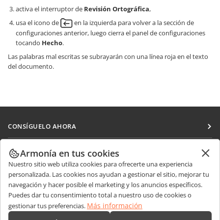
activa el interruptor de
Revisión Ortográfica
,
usa el icono de
en la izquierda para volver a la sección de
configuraciones anterior, luego cierra el panel de configuraciones
tocando
Hecho
.
Las palabras mal escritas se subrayarán con una línea roja en el texto
del documento.
CONSÍGUELO AHORA
Docs
COLABORAR
Armonía en tus cookies
DocSpace
Nuestro sitio web utiliza cookies para ofrecerte una experiencia
Para colaboradores
RECIBIR NOTICIAS
personalizada. Las cookies nos ayudan a gestionar el sitio, mejorar tu
Workspace
Para traductores
navegación y hacer posible el marketing y los anuncios específicos.
Blog
Conectores
Puedes dar tu consentimiento total a nuestro uso de cookies o
OBTENER AYUDA
Para influencers
Más información
gestionar tus preferencias.
Aplicaciones de escritorio
Foro
Vacantes