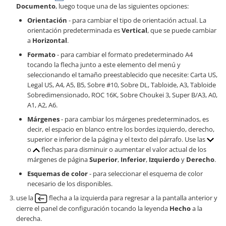
Documento
, luego toque una de las siguientes opciones:
Orientación
- para cambiar el tipo de orientación actual. La
orientación predeterminada es
Vertical
, que se puede cambiar
a
Horizontal
.
Formato
- para cambiar el formato predeterminado A4
tocando la flecha junto a este elemento del menú y
seleccionando el tamaño preestablecido que necesite: Carta US,
Legal US, A4, A5, B5, Sobre #10, Sobre DL, Tabloide, A3, Tabloide
Sobredimensionado, ROC 16K, Sobre Choukei 3, Super B/A3, A0,
A1, A2, A6.
Márgenes
- para cambiar los márgenes predeterminados, es
decir, el espacio en blanco entre los bordes izquierdo, derecho,
superior e inferior de la página y el texto del párrafo. Use las
o
flechas para disminuir o aumentar el valor actual de los
márgenes de página
Superior
,
Inferior
,
Izquierdo
y
Derecho
.
Esquemas de color
- para seleccionar el esquema de color
necesario de los disponibles.
use la
flecha a la izquierda para regresar a la pantalla anterior y
cierre el panel de configuración tocando la leyenda
Hecho
a la
derecha.