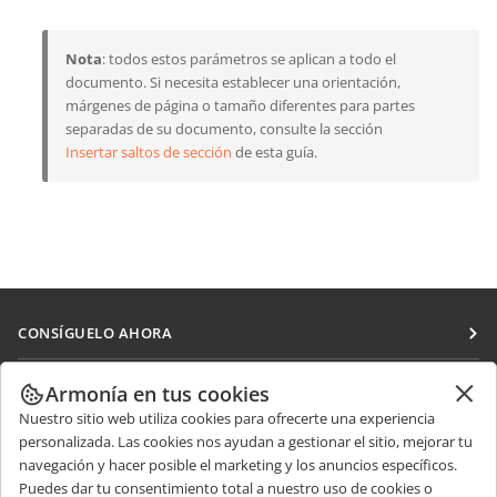
Nota
: todos estos parámetros se aplican a todo el
documento. Si necesita establecer una orientación,
márgenes de página o tamaño diferentes para partes
separadas de su documento, consulte la sección
Insertar saltos de sección
de esta guía.
CONSÍGUELO AHORA
Docs
COLABORAR
Armonía en tus cookies
DocSpace
Nuestro sitio web utiliza cookies para ofrecerte una experiencia
Para colaboradores
RECIBIR NOTICIAS
personalizada. Las cookies nos ayudan a gestionar el sitio, mejorar tu
Workspace
Para traductores
navegación y hacer posible el marketing y los anuncios específicos.
Blog
Conectores
Puedes dar tu consentimiento total a nuestro uso de cookies o
OBTENER AYUDA