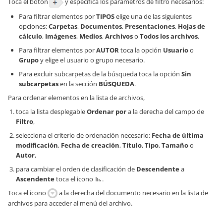
Toca el botón
y especifica los parámetros de filtro necesarios:
Para filtrar elementos por
TIPOS
elige una de las siguientes
opciones:
Carpetas
,
Documentos
,
Presentaciones
,
Hojas de
cálculo
,
Imágenes
,
Medios
,
Archivos
o
Todos los archivos
.
Para filtrar elementos por
AUTOR
toca la opción
Usuario
o
Grupo
y elige el usuario o grupo necesario.
Para excluir subcarpetas de la búsqueda toca la opción
Sin
subcarpetas
en la sección
BÚSQUEDA
.
Para ordenar elementos en la lista de archivos,
toca la lista desplegable
Ordenar por
a la derecha del campo de
Filtro
,
selecciona el criterio de ordenación necesario:
Fecha de última
modificación
,
Fecha de creación
,
Título
,
Tipo
,
Tamaño
o
Autor
,
para cambiar el orden de clasificación de
Descendente
a
Ascendente
toca el icono
.
Toca el icono
a la derecha del documento necesario en la lista de
archivos para acceder al menú del archivo.