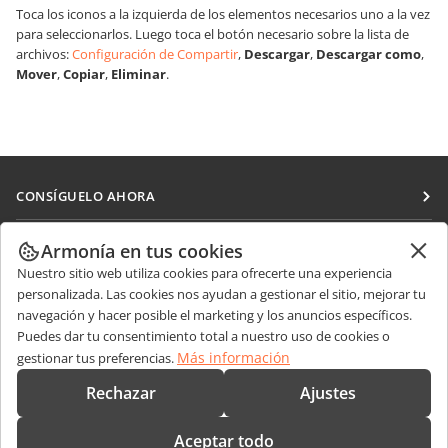
Toca los iconos a la izquierda de los elementos necesarios uno a la vez
para seleccionarlos. Luego toca el botón necesario sobre la lista de
archivos:
Configuración de Compartir
,
Descargar
,
Descargar como
,
Mover
,
Copiar
,
Eliminar
.
CONSÍGUELO AHORA
Docs
COLABORAR
Armonía en tus cookies
DocSpace
Nuestro sitio web utiliza cookies para ofrecerte una experiencia
Para colaboradores
RECIBIR NOTICIAS
personalizada. Las cookies nos ayudan a gestionar el sitio, mejorar tu
Workspace
Para traductores
navegación y hacer posible el marketing y los anuncios específicos.
Blog
Conectores
Puedes dar tu consentimiento total a nuestro uso de cookies o
OBTENER AYUDA
Para influencers
Más información
gestionar tus preferencias.
Aplicaciones de escritorio
Foro
Vacantes
CONTÁCTENOS
Rechazar
Ajustes
Aplicaciones móviles
Cursos de formación
Preguntas de ventas
sales@onlyoffice.com
onlyoffice.com
Aceptar todo
Webinars