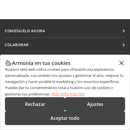
CONSÍGUELO AHORA
Docs
COLABORAR
DocSpace
Para colaboradores
RECIBIR NOTICIAS
Workspace
Armonía en tus cookies
Para traductores
Blog
Nuestro sitio web utiliza cookies para ofrecerte una experiencia
Conectores
OBTENER AYUDA
Para influencers
personalizada. Las cookies nos ayudan a gestionar el sitio, mejorar tu
Aplicaciones de escritorio
navegación y hacer posible el marketing y los anuncios específicos.
Foro
Vacantes
CONTÁCTENOS
Puedes dar tu consentimiento total a nuestro uso de cookies o
Aplicaciones móviles
Cursos de formación
Más información
gestionar tus preferencias.
Preguntas de ventas
sales@onlyoffice.com
onlyoffice.com
Webinars
Rechazar
Ajustes
Consultas de socios
partners@onlyoffice.com
© Ascensio System SIA 2026. Todos los derechos reservados
Documentos técnicos
Consultas de prensa
press@onlyoffice.com
Aceptar todo
Formulario de contacto de soporte
Solicitar una llamada