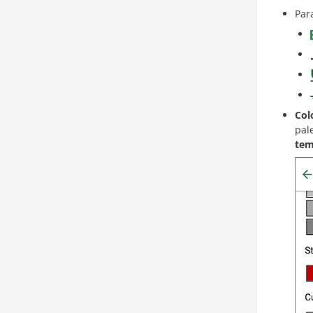
Par
Col
pal
te