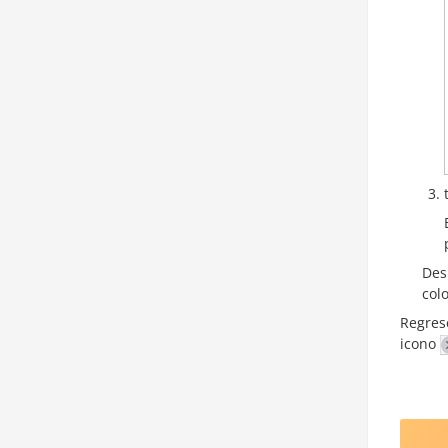
Des
col
Regrese
icono