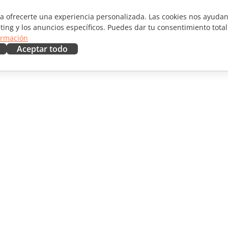
ra ofrecerte una experiencia personalizada. Las cookies nos ayudan 
ting y los anuncios específicos. Puedes dar tu consentimiento total
ormación
Aceptar todo
RAR
OBTENER AYUDA
aboradores
Foro
ductores
Cursos de formación
uencers
Webinars
Documentos técnicos
 NOTICIAS
Formulario de contacto de
soporte
Solicitar demo