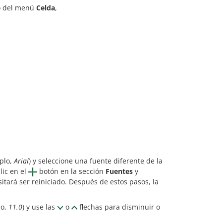
o del menú
Celda
,
mplo,
Arial
) y seleccione una fuente diferente de la
lic en el
botón en la sección
Fuentes
y
esitará ser reiniciado. Después de estos pasos, la
lo,
11.0
) y use las
o
flechas para disminuir o