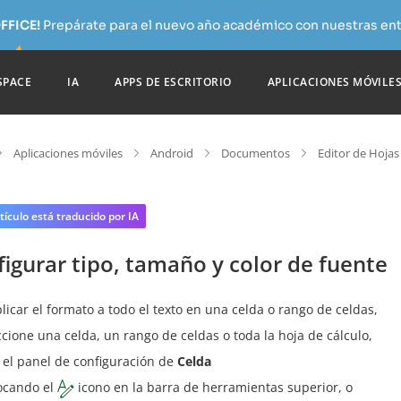
FFICE!
Prepárate para el nuevo año académico con nuestras ent
SPACE
IA
APPS DE ESCRITORIO
APLICACIONES MÓVILE
Aplicaciones móviles
Android
Documentos
Editor de Hojas
tículo está traducido por IA
igurar tipo, tamaño y color de fuente
licar el formato a todo el texto en una celda o rango de celdas,
ccione una celda, un rango de celdas o toda la hoja de cálculo,
 el panel de configuración de
Celda
ocando el
icono en la barra de herramientas superior, o