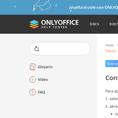
¡Vuelta al cole con ONLYO
DOCS
DOC
Inicio
fuente
Este ar
Glosario
Conf
Vídeo
Para ap
FAQ
sele
abra
t