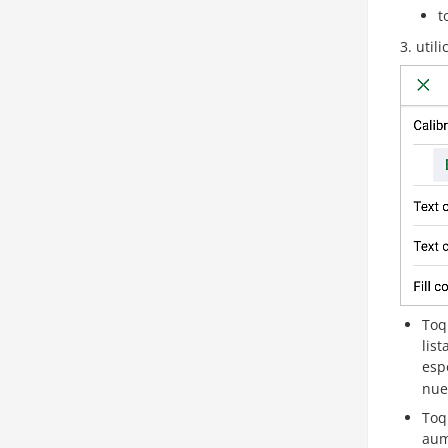
t
util
Toq
list
esp
nue
Toq
aum