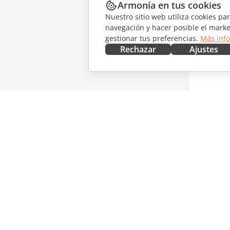
Armonía en tus cookies
Nuestro sitio web utiliza cookies pa
navegación y hacer posible el marke
gestionar tus preferencias.
Más inf
Rechazar
Ajustes
CONSÍGUELO AHORA
COLABO
Docs
Para col
DocSpace
Para tra
Workspace
Para infl
Conectores
Vacantes
Aplicaciones de escritorio
RECIBIR
Aplicaciones móviles
Blog