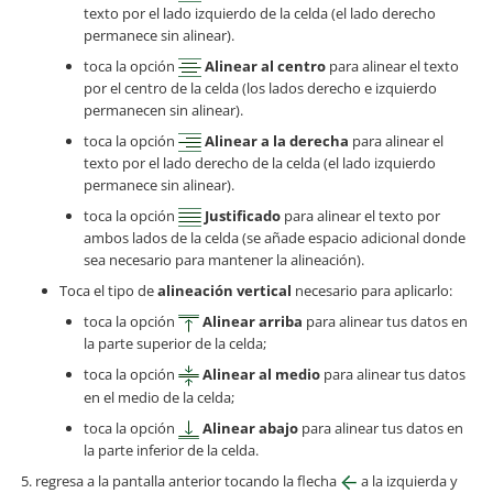
texto por el lado izquierdo de la celda (el lado derecho
permanece sin alinear).
toca la opción
Alinear al centro
para alinear el texto
por el centro de la celda (los lados derecho e izquierdo
permanecen sin alinear).
toca la opción
Alinear a la derecha
para alinear el
texto por el lado derecho de la celda (el lado izquierdo
permanece sin alinear).
toca la opción
Justificado
para alinear el texto por
ambos lados de la celda (se añade espacio adicional donde
sea necesario para mantener la alineación).
Toca el tipo de
alineación vertical
necesario para aplicarlo:
toca la opción
Alinear arriba
para alinear tus datos en
la parte superior de la celda;
toca la opción
Alinear al medio
para alinear tus datos
en el medio de la celda;
toca la opción
Alinear abajo
para alinear tus datos en
la parte inferior de la celda.
regresa a la pantalla anterior tocando la flecha
a la izquierda y