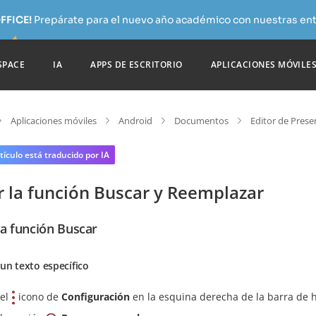
FFICE!
Prepárate para el nuevo año académico con nuestras ent
SPACE
IA
APPS DE ESCRITORIO
APLICACIONES MÓVILE
Aplicaciones móviles
Android
Documentos
Editor de Prese
tículo está traducido por IA
r la función Buscar y Reemplazar
la función Buscar
un texto específico
 el
icono de
Configuración
en la esquina derecha de la barra de 