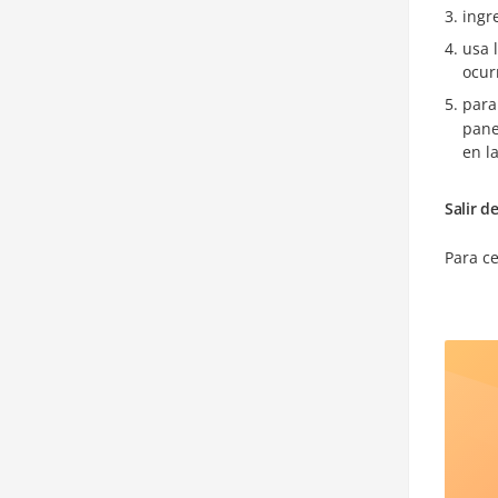
ingr
usa 
ocur
para
pane
en l
Salir d
Para c