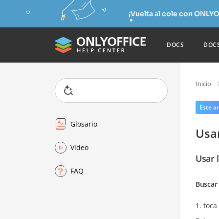
¡Vuelta al cole con ONLYO
DOCS
DOC
Inicio
Este ar
Glosario
Usa
Vídeo
Usar 
FAQ
Buscar 
toca