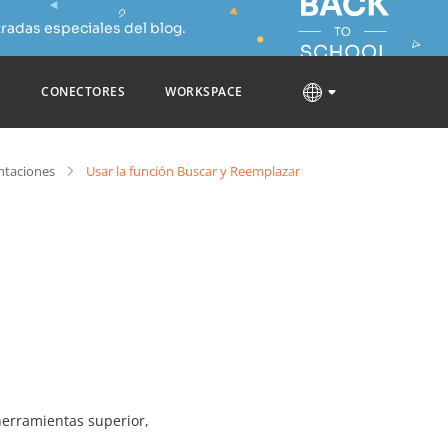
radas especiales del blog.
S
CONECTORES
WORKSPACE
ntaciones
Usar la función Buscar y Reemplazar
herramientas superior,