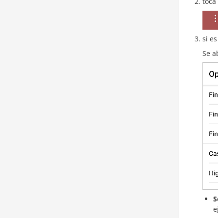
toca
si e
Se a
S
e