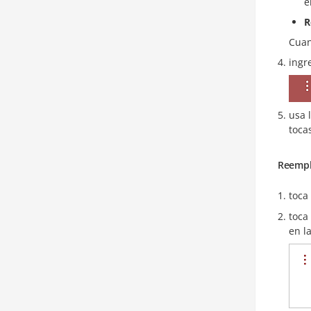
e
R
Cuan
ingr
usa 
toca
Reempl
toca
toca
en l