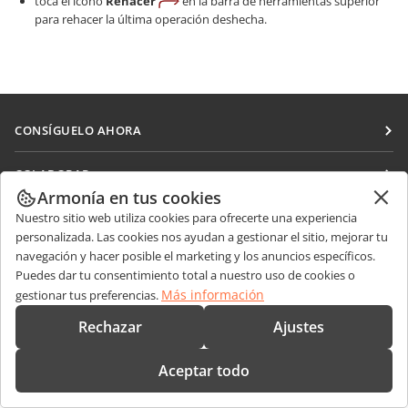
toca el icono
Rehacer
en la barra de herramientas superior
para rehacer la última operación deshecha.
CONSÍGUELO AHORA
Docs
COLABORAR
DocSpace
Armonía en tus cookies
Para colaboradores
RECIBIR NOTICIAS
Nuestro sitio web utiliza cookies para ofrecerte una experiencia
Workspace
Para traductores
personalizada. Las cookies nos ayudan a gestionar el sitio, mejorar tu
Blog
Conectores
navegación y hacer posible el marketing y los anuncios específicos.
OBTENER AYUDA
Para influencers
Puedes dar tu consentimiento total a nuestro uso de cookies o
Aplicaciones de escritorio
Foro
Más información
gestionar tus preferencias.
Vacantes
CONTÁCTENOS
Aplicaciones móviles
Cursos de formación
Rechazar
Ajustes
Preguntas de ventas
sales@onlyoffice.com
onlyoffice.com
Webinars
Consultas de socios
partners@onlyoffice.com
© Ascensio System SIA 2026. Todos los derechos reservados
Aceptar todo
Documentos técnicos
Consultas de prensa
press@onlyoffice.com