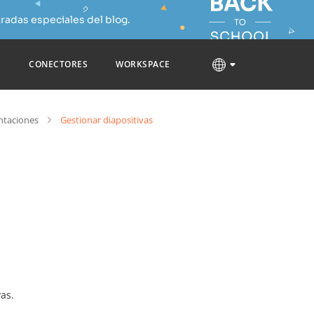
radas especiales del blog.
S
CONECTORES
WORKSPACE
ntaciones
Gestionar diapositivas
vas.