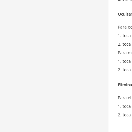
Ocultar
Para oc
toca
toca
Para mo
toca 
toca
Elimina
Para el
toca
toca