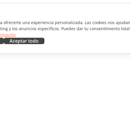
ra ofrecerte una experiencia personalizada. Las cookies nos ayudan 
ting y los anuncios específicos. Puedes dar tu consentimiento total
ormación
Aceptar todo
RAR
OBTENER AYUDA
aboradores
Foro
ductores
Cursos de formación
uencers
Webinars
Documentos técnicos
 NOTICIAS
Formulario de contacto de
soporte
Solicitar demo