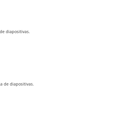
de diapositivas.
a de diapositivas.
.