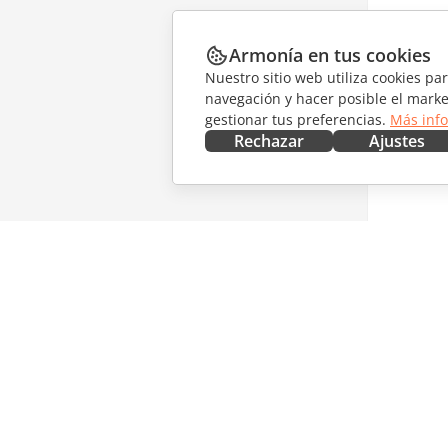
Armonía en tus cookies
Nuestro sitio web utiliza cookies pa
navegación y hacer posible el marke
gestionar tus preferencias.
Más inf
Rechazar
Ajustes
CONSÍGUELO AHORA
COLABO
Docs
Para col
DocSpace
Para tra
Workspace
Para infl
Conectores
Vacantes
Aplicaciones de escritorio
RECIBIR
Aplicaciones móviles
Blog