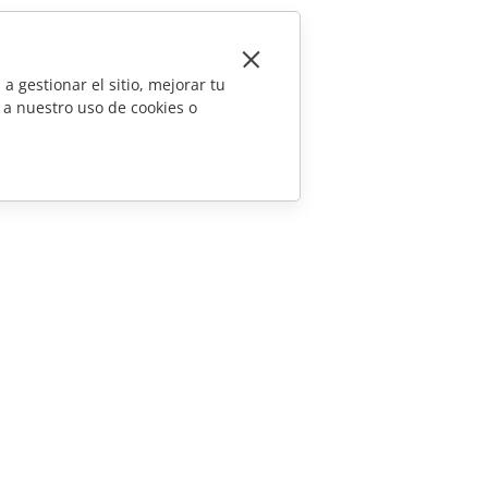
a gestionar el sitio, mejorar tu
 a nuestro uso de cookies o
CONTÁCTENOS
Preguntas de ventas
sales@onlyoffice.com
Consultas de socios
partners@onlyoffice.com
Consultas de prensa
press@onlyoffice.com
Solicitar una llamada