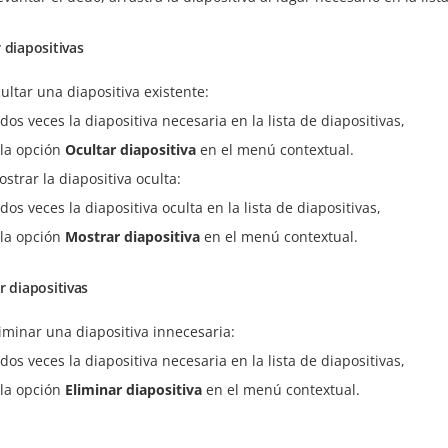
 diapositivas
ultar una diapositiva existente:
 dos veces la diapositiva necesaria en la lista de diapositivas,
 la opción
Ocultar diapositiva
en el menú contextual.
strar la diapositiva oculta:
dos veces la diapositiva oculta en la lista de diapositivas,
 la opción
Mostrar diapositiva
en el menú contextual.
r diapositivas
iminar una diapositiva innecesaria:
 dos veces la diapositiva necesaria en la lista de diapositivas,
 la opción
Eliminar diapositiva
en el menú contextual.