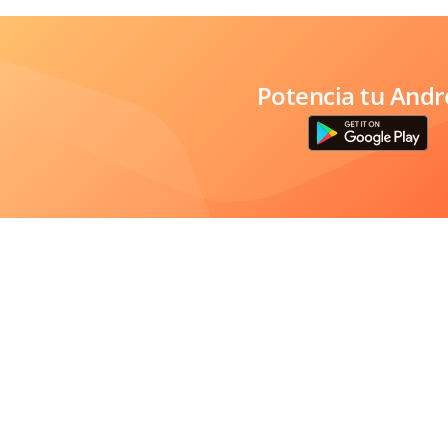
Potencia tu Andr