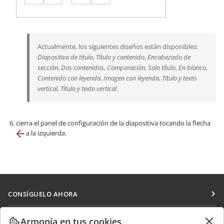
Actualmente, los siguientes diseños están disponibles:
Diapositiva de título
,
Título y contenido
,
Encabezado de
sección
,
Dos contenidos
,
Comparación
,
Solo título
,
En blanco
,
Contenido con leyenda
,
Imagen con leyenda
,
Título y texto
vertical
,
Título y texto vertical
.
cierra el panel de configuración de la diapositiva tocando la flecha
a la izquierda.
CONSÍGUELO AHORA
Docs
COLABORAR
Armonía en tus cookies