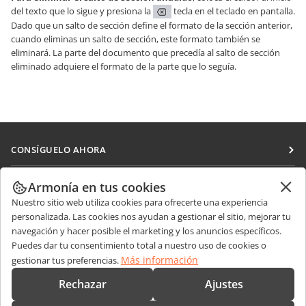
del texto que lo sigue y presiona la
tecla en el teclado en pantalla.
Dado que un salto de sección define el formato de la sección anterior,
cuando eliminas un salto de sección, este formato también se
eliminará. La parte del documento que precedía al salto de sección
eliminado adquiere el formato de la parte que lo seguía.
CONSÍGUELO AHORA
Docs
COLABORAR
Armonía en tus cookies
DocSpace
Nuestro sitio web utiliza cookies para ofrecerte una experiencia
Para colaboradores
RECIBIR NOTICIAS
personalizada. Las cookies nos ayudan a gestionar el sitio, mejorar tu
Workspace
Para traductores
navegación y hacer posible el marketing y los anuncios específicos.
Blog
Conectores
Puedes dar tu consentimiento total a nuestro uso de cookies o
OBTENER AYUDA
Para influencers
Más información
gestionar tus preferencias.
Aplicaciones de escritorio
Foro
Vacantes
CONTÁCTENOS
Rechazar
Ajustes
Aplicaciones móviles
Cursos de formación
Preguntas de ventas
sales@onlyoffice.com