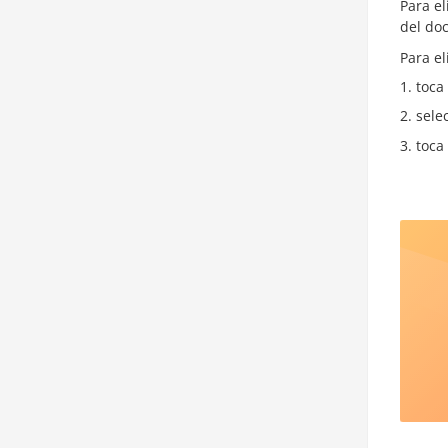
Para el
del do
Para el
toca
sele
toca