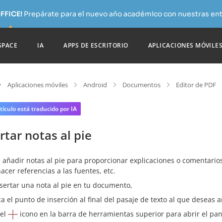
FFICE!
Prepárate para el nuevo año académico con nuestras ent
SPACE
IA
APPS DE ESCRITORIO
APLICACIONES MÓVILE
Aplicaciones móviles
Android
Documentos
Editor de PDF
tículo está traducido por IA
rtar notas al pie
añadir notas al pie para proporcionar explicaciones o comentarios 
hacer referencias a las fuentes, etc.
sertar una nota al pie en tu documento,
ca el punto de inserción al final del pasaje de texto al que deseas a
 el
icono en la barra de herramientas superior para abrir el pan