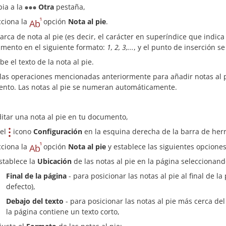
ia a la
Otra
pestaña,
cciona la
opción
Nota al pie
.
arca de nota al pie (es decir, el carácter en superíndice que indica 
mento en el siguiente formato:
1, 2, 3,...
, y el punto de inserción se
be el texto de la nota al pie.
 las operaciones mencionadas anteriormente para añadir notas al p
nto. Las notas al pie se numeran automáticamente.
ditar una nota al pie en tu documento,
 el
icono
Configuración
en la esquina derecha de la barra de her
cciona la
opción
Nota al pie
y establece las siguientes opciones
stablece la
Ubicación
de las notas al pie en la página seleccionand
Final de la página
- para posicionar las notas al pie al final de l
defecto),
Debajo del texto
- para posicionar las notas al pie más cerca del
la página contiene un texto corto,