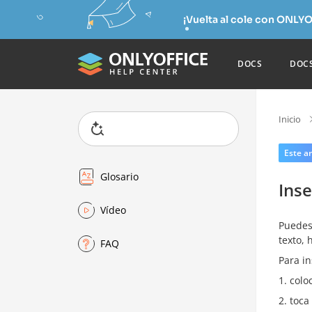
¡Vuelta al cole con ONLYO
DOCS
DOC
Inicio
Este ar
Glosario
Inse
Vídeo
Puedes 
texto, 
FAQ
Para in
colo
toca