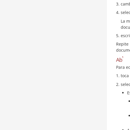
camb
sele
La m
docu
escri
Repite
docume
Para e
toca
sele
E