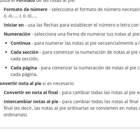
justa el
Formato
de las notas al pie:
Formato de número
- selecciona el formato de número necesari
ii, iii,...
,
I, II, III,...
,
Iniciar en
- usa las flechas para establecer el número o letra co
Numeración
- selecciona una forma de numerar tus notas al pie
Continua
- para numerar las notas al pie secuencialmente a 
Cada sección
- para comenzar la numeración de notas al pie co
cada sección,
Cada página
- para comenzar la numeración de notas al pie con
cada página,
onvertir nota al pie
si es necesario:
Convertir en nota al final
- para cambiar todas las notas al pie en
Intercambiar notas al pie
- para cambiar todas las notas al final a
final (es decir, las notas al pie ordinarias se convierten en notas a
ordinarias).