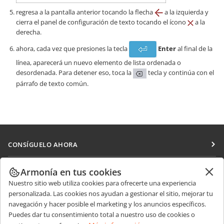
regresa a la pantalla anterior tocando la flecha
a la izquierda y
cierra el panel de configuración de texto tocando el ícono
a la
derecha.
ahora, cada vez que presiones la tecla
Enter
al final de la
línea, aparecerá un nuevo elemento de lista ordenada o
desordenada. Para detener eso, toca la
tecla y continúa con el
párrafo de texto común.
CONSÍGUELO AHORA
Docs
COLABORAR
Armonía en tus cookies
DocSpace
Nuestro sitio web utiliza cookies para ofrecerte una experiencia
Para colaboradores
RECIBIR NOTICIAS
personalizada. Las cookies nos ayudan a gestionar el sitio, mejorar tu
Workspace
Para traductores
navegación y hacer posible el marketing y los anuncios específicos.
Blog
Conectores
Puedes dar tu consentimiento total a nuestro uso de cookies o
OBTENER AYUDA
Para influencers