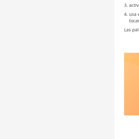
acti
usa 
toc
Las pal