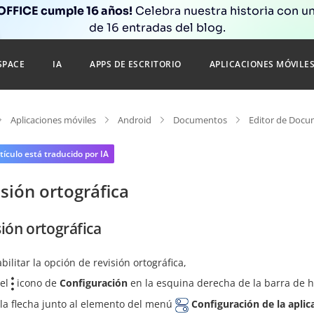
FFICE cumple 16 años!
Celebra nuestra historia con un
de 16 entradas del blog.
SPACE
IA
APPS DE ESCRITORIO
APLICACIONES MÓVILE
Aplicaciones móviles
Android
Documentos
Editor de Doc
tículo está traducido por IA
sión ortográfica
sión ortográfica
bilitar la opción de revisión ortográfica,
 el
icono de
Configuración
en la esquina derecha de la barra de h
 la flecha junto al elemento del menú
Configuración de la aplic