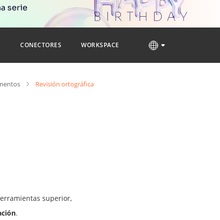
a serie
S
CONECTORES
WORKSPACE
umentos
Revisión ortográfica
erramientas superior,
ación
.