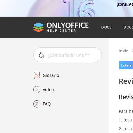
¡ONLYO
DOCS
DOC
Inicio
Este ar
Glosario
Revi
Vídeo
Revi
FAQ
Para ha
toca
toca