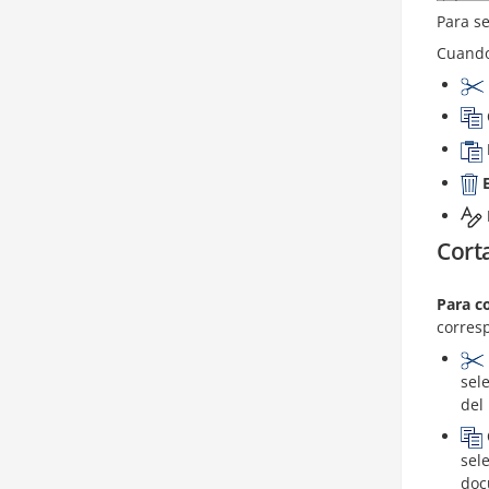
Para se
Cuando
Corta
Para co
corres
sel
del
sel
doc