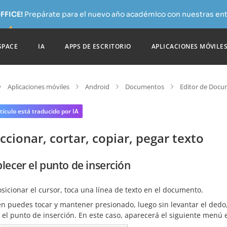
FFICE!
Prepárate para el nuevo año académico con nuestras ent
SPACE
IA
APPS DE ESCRITORIO
APLICACIONES MÓVILE
Aplicaciones móviles
Android
Documentos
Editor de Doc
tículo está traducido por IA
ccionar, cortar, copiar, pegar texto
lecer el punto de inserción
sicionar el cursor, toca una línea de texto en el documento.
n puedes tocar y mantener presionado, luego sin levantar el dedo,
 el punto de inserción. En este caso, aparecerá el siguiente menú