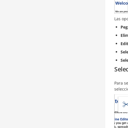
Las op
Peg
Eli
Edi
Sel
Sel
Sele
Para se
selecci