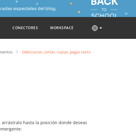
radas especiales del blog.
S
CONECTORES
WORKSPACE
umentos
Seleccionar, cortar, copiar, pegar texto
 arrástralo hasta la posición donde deseas
 emergente: