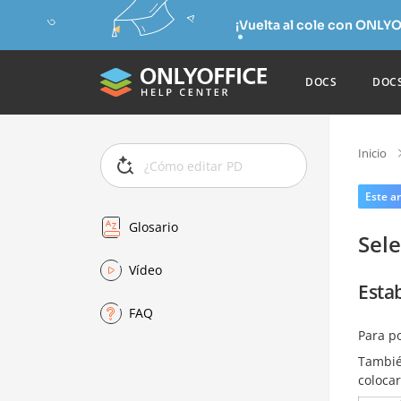
¡Vuelta al cole con ONLYO
DOCS
DOC
Inicio
Este ar
Glosario
Sele
Vídeo
Estab
FAQ
Para po
Tambié
colocar