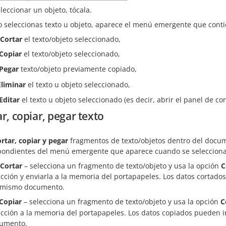
leccionar un objeto, tócala.
 seleccionas texto u objeto, aparece el menú emergente que contie
Cortar
el texto/objeto seleccionado,
Copiar
el texto/objeto seleccionado,
Pegar
texto/objeto previamente copiado,
Eliminar
el texto u objeto seleccionado,
Editar
el texto u objeto seleccionado (es decir, abrir el panel de co
r, copiar, pegar texto
rtar, copiar y pegar
fragmentos de texto/objetos dentro del docume
pondientes del menú emergente que aparece cuando se selecciona 
Cortar
– selecciona un fragmento de texto/objeto y usa la opción
C
ección y enviarla a la memoria del portapapeles. Los datos cortado
 mismo documento.
Copiar
– selecciona un fragmento de texto/objeto y usa la opción
C
ección a la memoria del portapapeles. Los datos copiados pueden i
umento.