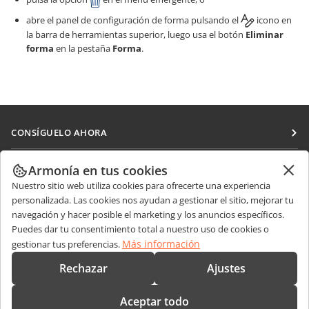
abre el panel de configuración de forma pulsando el
icono en
la barra de herramientas superior, luego usa el botón
Eliminar
forma
en la pestaña
Forma
.
CONSÍGUELO AHORA
Docs
COLABORAR
Armonía en tus cookies
DocSpace
Nuestro sitio web utiliza cookies para ofrecerte una experiencia
Para colaboradores
RECIBIR NOTICIAS
personalizada. Las cookies nos ayudan a gestionar el sitio, mejorar tu
Workspace
Para traductores
navegación y hacer posible el marketing y los anuncios específicos.
Blog
Conectores
Puedes dar tu consentimiento total a nuestro uso de cookies o
OBTENER AYUDA
Para influencers
Más información
gestionar tus preferencias.
Aplicaciones de escritorio
Foro
Vacantes
CONTÁCTENOS
Rechazar
Ajustes
Aplicaciones móviles
Cursos de formación
Preguntas de ventas
sales@onlyoffice.com
onlyoffice.com
Aceptar todo
Webinars