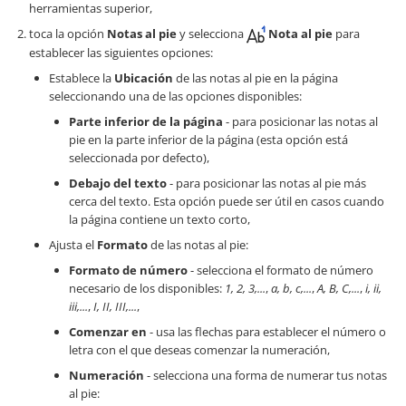
herramientas superior,
toca la opción
Notas al pie
y selecciona
Nota al pie
para
establecer las siguientes opciones:
Establece la
Ubicación
de las notas al pie en la página
seleccionando una de las opciones disponibles:
Parte inferior de la página
- para posicionar las notas al
pie en la parte inferior de la página (esta opción está
seleccionada por defecto),
Debajo del texto
- para posicionar las notas al pie más
cerca del texto. Esta opción puede ser útil en casos cuando
la página contiene un texto corto,
Ajusta el
Formato
de las notas al pie:
Formato de número
- selecciona el formato de número
necesario de los disponibles:
1, 2, 3,...
,
a, b, c,...
,
A, B, C,...
,
i, ii,
iii,...
,
I, II, III,...
,
Comenzar en
- usa las flechas para establecer el número o
letra con el que deseas comenzar la numeración,
Numeración
- selecciona una forma de numerar tus notas
al pie: