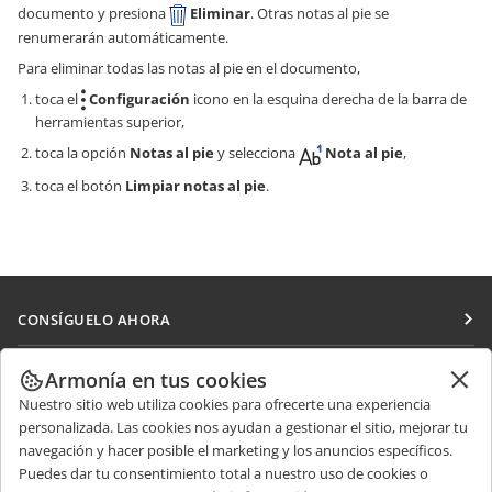
documento y presiona
Eliminar
. Otras notas al pie se
renumerarán automáticamente.
Para eliminar todas las notas al pie en el documento,
toca el
Configuración
icono en la esquina derecha de la barra de
herramientas superior,
toca la opción
Notas al pie
y selecciona
Nota al pie
,
toca el botón
Limpiar notas al pie
.
CONSÍGUELO AHORA
Docs
COLABORAR
Armonía en tus cookies
DocSpace
Nuestro sitio web utiliza cookies para ofrecerte una experiencia
Para colaboradores
RECIBIR NOTICIAS
personalizada. Las cookies nos ayudan a gestionar el sitio, mejorar tu
Workspace
Para traductores
navegación y hacer posible el marketing y los anuncios específicos.
Blog
Conectores
Puedes dar tu consentimiento total a nuestro uso de cookies o
OBTENER AYUDA
Para influencers