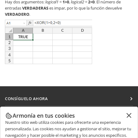
Hay dos argumentos:
logical1
=
1>0
,
logical2
=
2<0
. El número de
entradas
VERDADERAS
es impar, por lo que la función devuelve
VERDADERO
.
CONSÍGUELO AHORA
Docs
COLABORAR
Armonía en tus cookies
DocSpace
Nuestro sitio web utiliza cookies para ofrecerte una experiencia
Para colaboradores
RECIBIR NOTICIAS
personalizada. Las cookies nos ayudan a gestionar el sitio, mejorar tu
Workspace
Para traductores
navegación y hacer posible el marketing y los anuncios específicos.