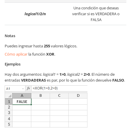
Una condición que deseas
logical1/2/n
verificar si es VERDADERA o
FALSA
Notas
Puedes ingresar hasta
255
valores lógicos.
Cómo aplicar
la función
XOR
.
Ejemplos
Hay dos argumentos:
logical1
=
1>0
,
logical2
=
2>0
. El número de
entradas
VERDADERAS
es par, por lo que la función devuelve
FALSO
.