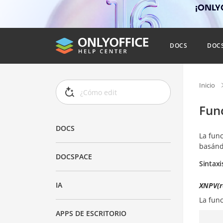
¡ONLYO
DOCS
DOC
Inicio
Fun
DOCS
La fun
basánd
DOCSPACE
Sintaxi
IA
XNPV(ra
La fun
APPS DE ESCRITORIO