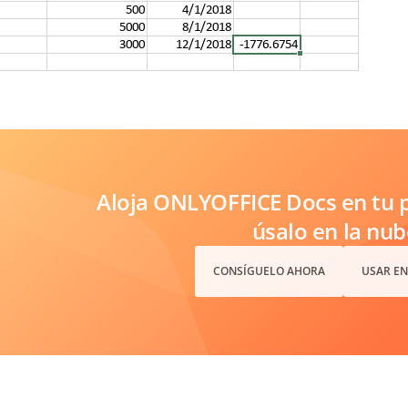
Aloja ONLYOFFICE Docs en tu p
úsalo en la nub
CONSÍGUELO AHORA
USAR EN