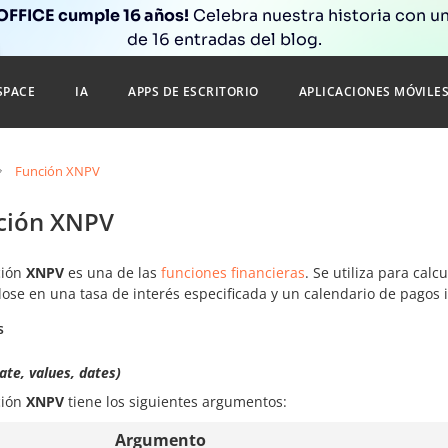
FFICE cumple 16 años!
Celebra nuestra historia con un
de 16 entradas del blog.
SPACE
IA
APPS DE ESCRITORIO
APLICACIONES MÓVILE
Función XNPV
ción XNPV
ción
XNPV
es una de las
funciones financieras
. Se utiliza para calc
ose en una tasa de interés especificada y un calendario de pagos i
s
te, values, dates)
ción
XNPV
tiene los siguientes argumentos:
Argumento