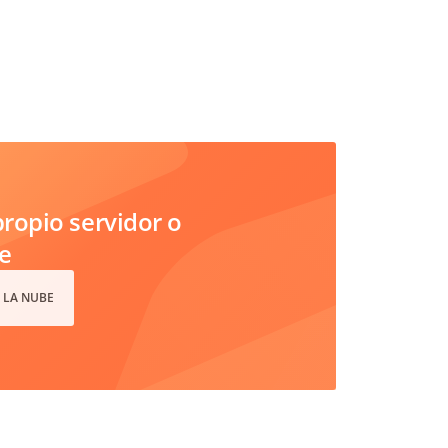
ropio servidor o
e
 LA NUBE