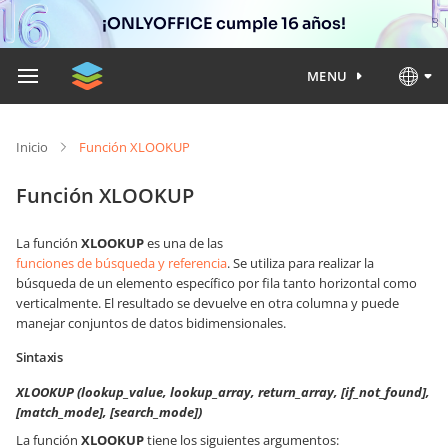
¡ONLYOFFICE cumple 16 años!
MENU
Inicio
Función XLOOKUP
Función XLOOKUP
La función
XLOOKUP
es una de las
funciones de búsqueda y referencia
. Se utiliza para realizar la
búsqueda de un elemento específico por fila tanto horizontal como
verticalmente. El resultado se devuelve en otra columna y puede
manejar conjuntos de datos bidimensionales.
Sintaxis
XLOOKUP (lookup_value, lookup_array, return_array, [if_not_found],
[match_mode], [search_mode])
La función
XLOOKUP
tiene los siguientes argumentos: