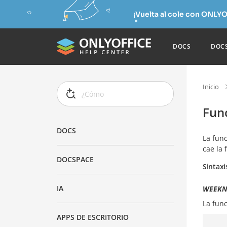
¡Vuelta al cole con ONLYO
DOCS
DOC
Inicio
Fun
DOCS
La fun
cae la 
DOCSPACE
Sintaxi
IA
WEEKNU
La fun
APPS DE ESCRITORIO