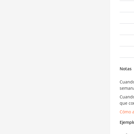
Notas
Cuand
semana
Cuand
que co
Cómo a
Ejempl