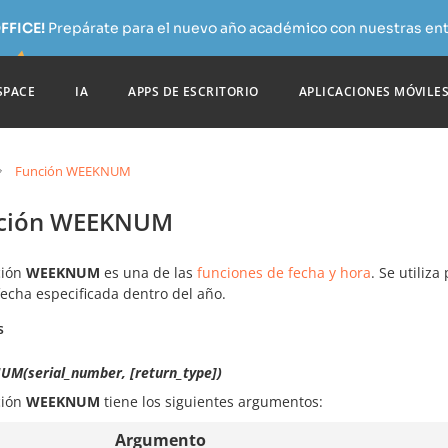
FFICE!
Prepárate para el nuevo año académico con nuestras ent
SPACE
IA
APPS DE ESCRITORIO
APLICACIONES MÓVILE
Función WEEKNUM
ción WEEKNUM
ción
WEEKNUM
es una de las
funciones de fecha y hora
. Se utiliz
fecha especificada dentro del año.
s
M(serial_number, [return_type])
ción
WEEKNUM
tiene los siguientes argumentos:
Argumento