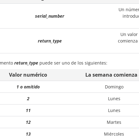
Un número
serial_number
introdu
Un valor
return_type
comienza 
umento
return_type
puede ser uno de los siguientes:
Valor numérico
La semana comienza 
1 o omitido
Domingo
2
Lunes
11
Lunes
12
Martes
13
Miércoles