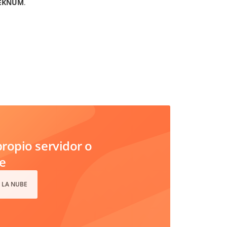
EKNUM
.
ropio servidor o
e
 LA NUBE