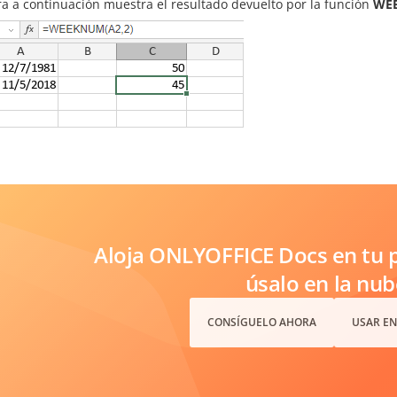
ra a continuación muestra el resultado devuelto por la función
WE
Aloja ONLYOFFICE Docs en tu p
úsalo en la nub
CONSÍGUELO AHORA
USAR EN