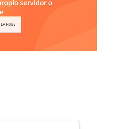
ropio servidor o
e
 LA NUBE