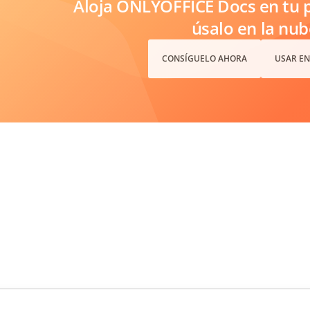
Aloja ONLYOFFICE Docs en tu p
úsalo en la nub
CONSÍGUELO AHORA
USAR EN