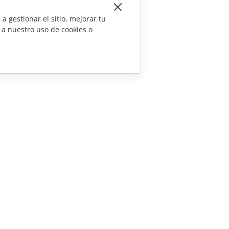
a gestionar el sitio, mejorar tu
 a nuestro uso de cookies o
CONTÁCTENOS
Preguntas de ventas
sales@onlyoffice.com
Consultas de socios
partners@onlyoffice.com
Consultas de prensa
press@onlyoffice.com
Solicitar una llamada