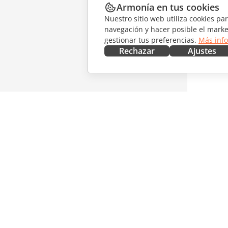
Armonía en tus cookies
Nuestro sitio web utiliza cookies pa
navegación y hacer posible el marke
gestionar tus preferencias.
Más inf
Rechazar
Ajustes
CONSÍGUELO AHORA
COLABO
Docs
Para col
DocSpace
Para tra
Workspace
Para infl
Conectores
Vacantes
Aplicaciones de escritorio
RECIBIR
Aplicaciones móviles
Blog