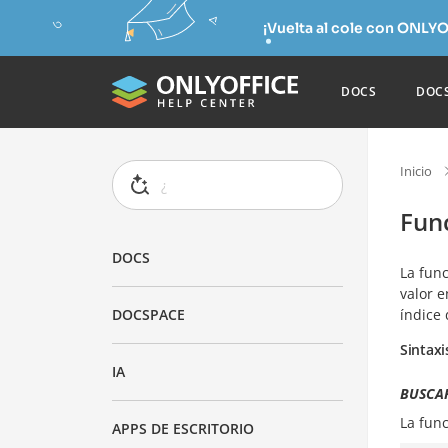
¡Vuelta al cole con ONLYO
DOCS
DOC
Inicio
Fun
DOCS
La fun
valor e
índice
DOCSPACE
Sintaxi
IA
BUSCAR
La fun
APPS DE ESCRITORIO