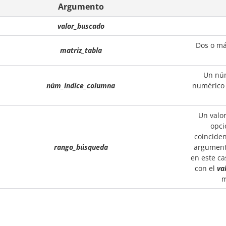
Argumento
valor_buscado
Dos o má
matriz_tabla
Un nú
núm_índice_columna
numérico 
Un valo
opci
coincide
rango_búsqueda
argument
en este ca
con el
va
m