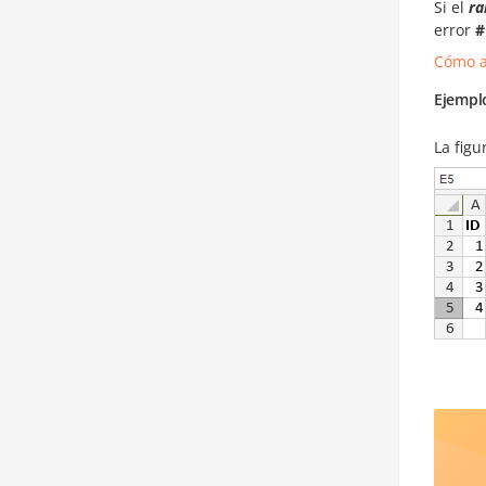
Si el
ra
error
#
Cómo a
Ejempl
La figu