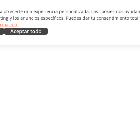
ra ofrecerte una experiencia personalizada. Las cookies nos ayudan 
ting y los anuncios específicos. Puedes dar tu consentimiento total
ormación
Aceptar todo
RAR
OBTENER AYUDA
aboradores
Foro
ductores
Cursos de formación
uencers
Webinars
Documentos técnicos
 NOTICIAS
Formulario de contacto de
soporte
Solicitar demo