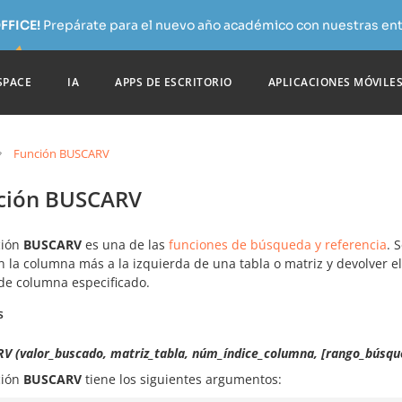
FFICE!
Prepárate para el nuevo año académico con nuestras ent
SPACE
IA
APPS DE ESCRITORIO
APLICACIONES MÓVILE
Función BUSCARV
ción BUSCARV
ción
BUSCARV
es una de las
funciones de búsqueda y referencia
. 
n la columna más a la izquierda de una tabla o matriz y devolver 
 de columna especificado.
s
V (valor_buscado, matriz_tabla, núm_índice_columna, [rango_búsqu
ción
BUSCARV
tiene los siguientes argumentos: