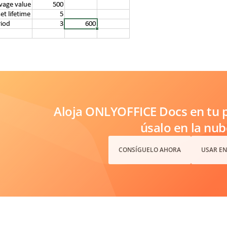
Aloja ONLYOFFICE Docs en tu p
úsalo en la nub
CONSÍGUELO AHORA
USAR EN