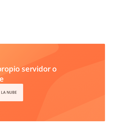
ropio servidor o
e
 LA NUBE