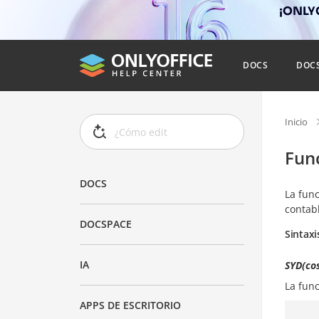
¡ONLYO
DOCS
DOC
Inicio
Fun
DOCS
La fun
contabl
DOCSPACE
Sintaxi
IA
SYD(cos
La fun
APPS DE ESCRITORIO