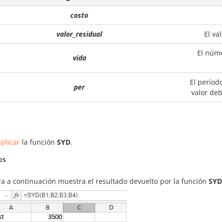
costo
valor_residual
El va
El núme
vida
El períod
per
valor de
plicar
la función
SYD
.
os
ra a continuación muestra el resultado devuelto por la función
SYD