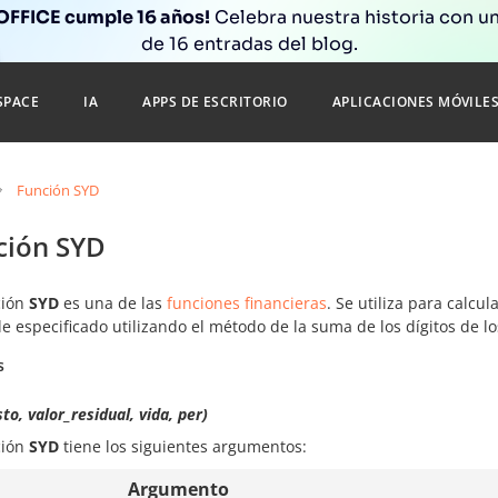
FFICE cumple 16 años!
Celebra nuestra historia con un
de 16 entradas del blog.
SPACE
IA
APPS DE ESCRITORIO
APLICACIONES MÓVILE
Función SYD
ción SYD
ción
SYD
es una de las
funciones financieras
. Se utiliza para calcu
e especificado utilizando el método de la suma de los dígitos de lo
s
to, valor_residual, vida, per)
ción
SYD
tiene los siguientes argumentos:
Argumento