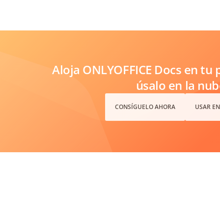
Aloja ONLYOFFICE Docs en tu p
úsalo en la nub
CONSÍGUELO AHORA
USAR EN