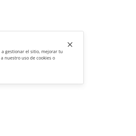
a gestionar el sitio, mejorar tu
 a nuestro uso de cookies o
CONTÁCTENOS
Preguntas de ventas
sales@onlyoffice.com
Consultas de socios
partners@onlyoffice.com