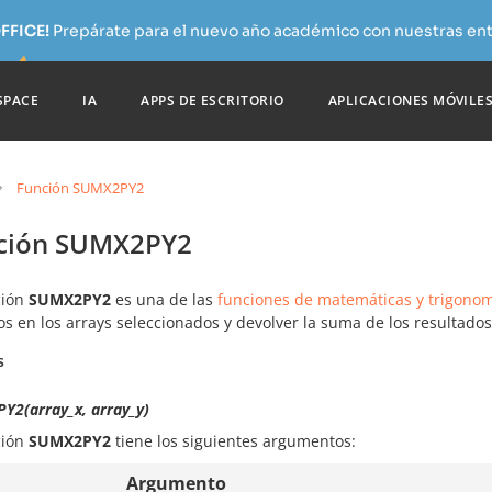
FFICE!
Prepárate para el nuevo año académico con nuestras ent
SPACE
IA
APPS DE ESCRITORIO
APLICACIONES MÓVILE
Función SUMX2PY2
ción SUMX2PY2
ción
SUMX2PY2
es una de las
funciones de matemáticas y trigonom
 en los arrays seleccionados y devolver la suma de los resultados
s
Y2(array_x, array_y)
ción
SUMX2PY2
tiene los siguientes argumentos:
Argumento