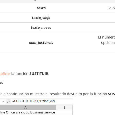
texto
La c
texto_viejo
texto_nuevo
El número
num_instancia
opcional
plicar
la función
SUSTITUIR
.
os
ra a continuación muestra el resultado devuelto por la función
SUS