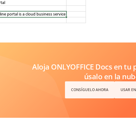
Aloja ONLYOFFICE Docs en tu p
úsalo en la nub
CONSÍGUELO AHORA
USAR EN