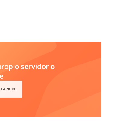
ropio servidor o
e
 LA NUBE