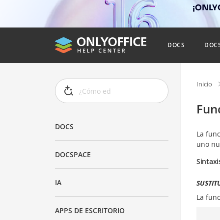
¡ONLYO
DOCS
DOC
Inicio
Fun
DOCS
La fun
uno nu
DOCSPACE
Sintaxi
IA
SUSTITU
La fun
APPS DE ESCRITORIO