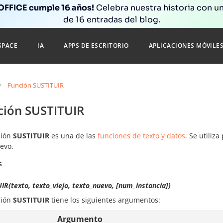
FFICE cumple 16 años!
Celebra nuestra historia con un
de 16 entradas del blog.
SPACE
IA
APPS DE ESCRITORIO
APLICACIONES MÓVILE
Función SUSTITUIR
ción SUSTITUIR
ción
SUSTITUIR
es una de las
funciones de texto y datos
. Se utiliz
evo.
s
IR(texto, texto_viejo, texto_nuevo, [num_instancia])
ción
SUSTITUIR
tiene los siguientes argumentos:
Argumento