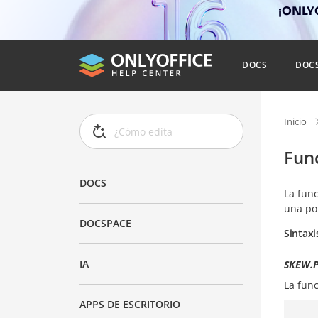
¡ONLYO
DOCS
DOC
Inicio
Fun
DOCS
La fun
una po
DOCSPACE
Sintaxi
IA
SKEW.P
La fun
APPS DE ESCRITORIO