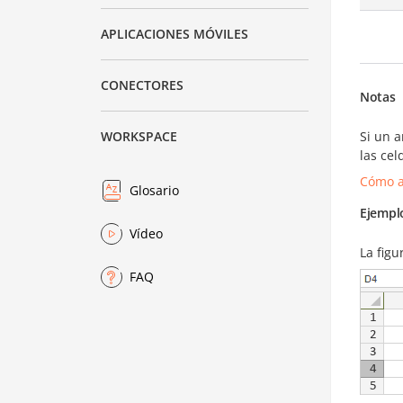
APLICACIONES MÓVILES
CONECTORES
Notas
Si un a
WORKSPACE
las cel
Cómo a
Glosario
Ejempl
Vídeo
La figu
FAQ