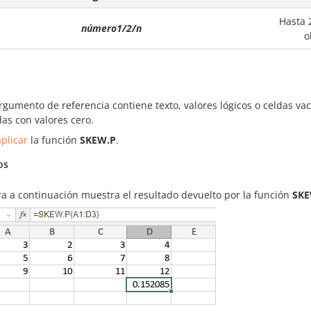
Hasta 
número1/2/n
o
rgumento de referencia contiene texto, valores lógicos o celdas vací
das con valores cero.
plicar
la función
SKEW.P
.
os
ra a continuación muestra el resultado devuelto por la función
SKE