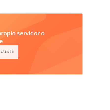
ropio servidor o
e
 LA NUBE