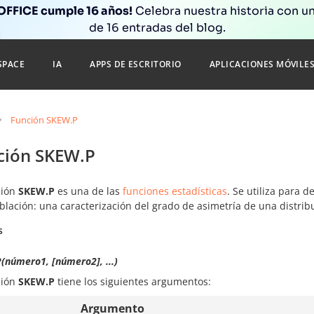
FFICE cumple 16 años!
Celebra nuestra historia con un
de 16 entradas del blog.
SPACE
IA
APPS DE ESCRITORIO
APLICACIONES MÓVILE
Función SKEW.P
ción SKEW.P
ción
SKEW.P
es una de las
funciones estadísticas
. Se utiliza para 
blación: una caracterización del grado de asimetría de una distri
s
(número1, [número2], ...)
ción
SKEW.P
tiene los siguientes argumentos:
Argumento