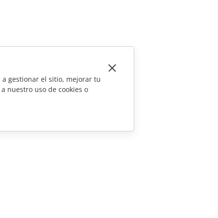
a gestionar el sitio, mejorar tu
 a nuestro uso de cookies o
CONTÁCTENOS
Preguntas de ventas
sales@onlyoffice.com
Consultas de socios
partners@onlyoffice.com