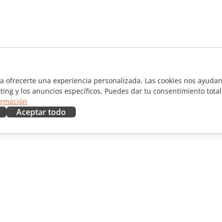
ra ofrecerte una experiencia personalizada. Las cookies nos ayudan 
ting y los anuncios específicos. Puedes dar tu consentimiento total
ormación
Aceptar todo
RAR
OBTENER AYUDA
aboradores
Foro
ductores
Cursos de formación