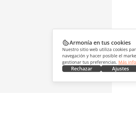
Armonía en tus cookies
Nuestro sitio web utiliza cookies pa
navegación y hacer posible el marke
gestionar tus preferencias.
Más inf
Rechazar
Ajustes
CONSÍGUELO AHORA
COLABO
Docs
Para col
DocSpace
Para tra