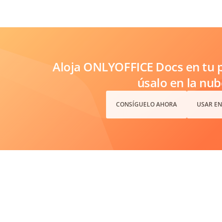
Aloja ONLYOFFICE Docs en tu p
úsalo en la nub
CONSÍGUELO AHORA
USAR EN