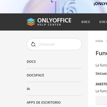
¡ONLYO
DOCS
DOC
Inicio
Fun
DOCS
La fun
Sintaxi
DOCSPACE
SHEETS(
IA
La fun
APPS DE ESCRITORIO