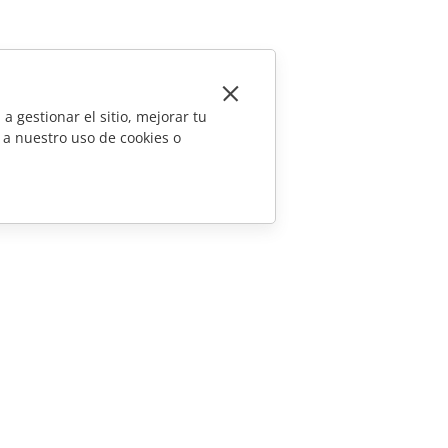
a gestionar el sitio, mejorar tu
 a nuestro uso de cookies o
CONTÁCTENOS
Preguntas de ventas
sales@onlyoffice.com
Consultas de socios
partners@onlyoffice.com
Consultas de prensa
press@onlyoffice.com
Solicitar una llamada