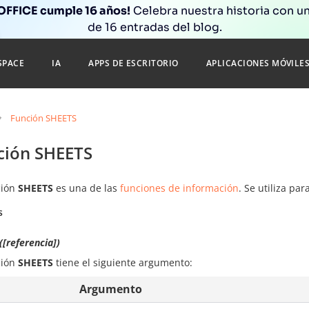
FFICE cumple 16 años!
Celebra nuestra historia con un
de 16 entradas del blog.
SPACE
IA
APPS DE ESCRITORIO
APLICACIONES MÓVILE
Función SHEETS
ción SHEETS
ción
SHEETS
es una de las
funciones de información
. Se utiliza pa
s
[referencia])
ción
SHEETS
tiene el siguiente argumento:
Argumento