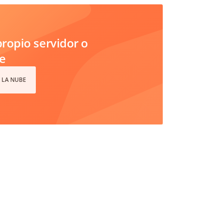
ropio servidor o
e
 LA NUBE