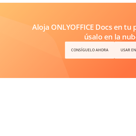
Aloja ONLYOFFICE Docs en tu p
úsalo en la nub
CONSÍGUELO AHORA
USAR EN