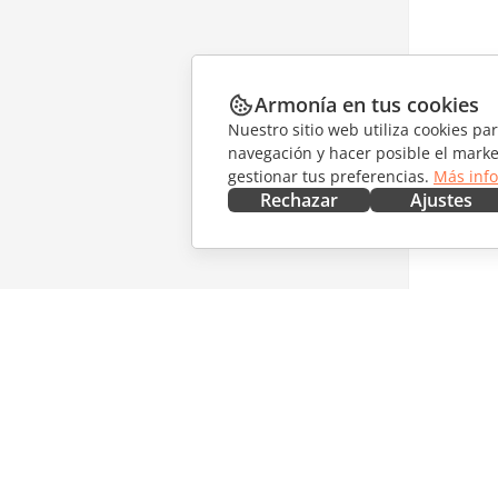
Armonía en tus cookies
Nuestro sitio web utiliza cookies pa
navegación y hacer posible el marke
gestionar tus preferencias.
Más inf
Rechazar
Ajustes
CONSÍGUELO AHORA
COLABO
Docs
Para col
DocSpace
Para tra
Workspace
Para infl
Conectores
Vacantes
Aplicaciones de escritorio
RECIBIR