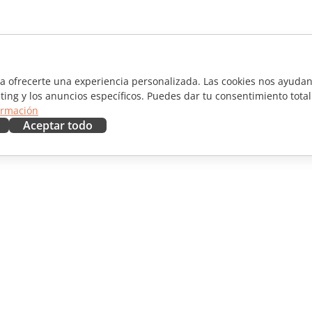
ra ofrecerte una experiencia personalizada. Las cookies nos ayudan 
ting y los anuncios específicos. Puedes dar tu consentimiento total
ormación
Aceptar todo
RAR
OBTENER AYUDA
aboradores
Foro
ductores
Cursos de formación
uencers
Webinars
Documentos técnicos
 NOTICIAS
Formulario de contacto de