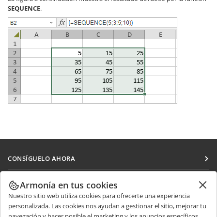
SEQUENCE
.
CONSÍGUELO AHORA
Docs
COLABORAR
Armonía en tus cookies
DocSpace
Nuestro sitio web utiliza cookies para ofrecerte una experiencia
Para colaboradores
RECIBIR NOTICIAS
personalizada. Las cookies nos ayudan a gestionar el sitio, mejorar tu
Workspace
Para traductores
navegación y hacer posible el marketing y los anuncios específicos.